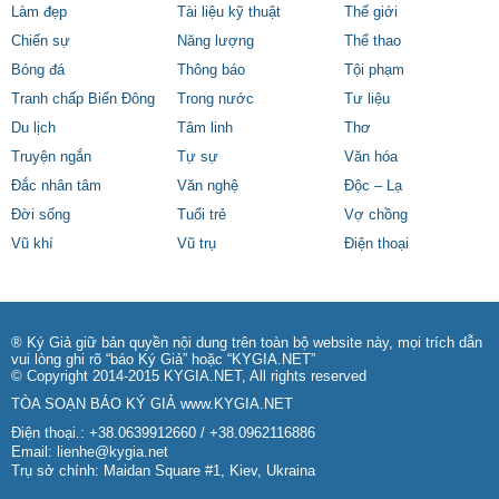
Làm đẹp
Tài liệu kỹ thuật
Thế giới
Chiến sự
Năng lượng
Thể thao
Bóng đá
Thông báo
Tội phạm
Tranh chấp Biển Đông
Trong nước
Tư liệu
Du lịch
Tâm linh
Thơ
Truyện ngắn
Tự sự
Văn hóa
Đắc nhân tâm
Văn nghệ
Độc – Lạ
Đời sống
Tuổi trẻ
Vợ chồng
Vũ khí
Vũ trụ
Điện thoại
® Ký Giả giữ bản quyền nội dung trên toàn bộ website này, mọi trích dẫn
vui lòng ghi rõ “báo Ký Giả” hoặc “KYGIA.NET”
© Copyright 2014-2015 KYGIA.NET, All rights reserved
TÒA SOẠN BÁO KÝ GIẢ
www.KYGIA.NET
Điện thoại.: +38.0639912660 / +38.0962116886
Email:
lienhe@kygia.net
Trụ sở chính: Maidan Square #1, Kiev, Ukraina