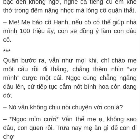
bạc đến không ngờ, nghe cả tiếng cu em khẽ
thở trong đêm nặng nhọc mà lòng cô quặn thắt.
– Mẹ! Mẹ bảo cô Hạnh, nếu cô có thể giúp nhà
mình 100 triệu ấy, con sẽ đồng ý làm con dâu
cô.
***
Quân bước ra, vẫn như mọi khi, chỉ chào mẹ
một câu rồi đi thẳng, chẳng thèm nhìn “vợ
mình” được một cái. Ngọc cũng chẳng ngẩng
đầu lên, cứ tiếp tục cắm nốt bình hoa còn dang
dở.
– Nó vẫn không chịu nói chuyện với con à?
– *Ngọc mỉm cười* Vẫn thế mẹ ạ, không sao
đâu, con quen rồi. Trưa nay mẹ ăn gì để con đi
chợ