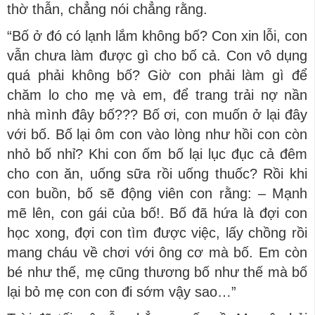
thờ thẫn, chẳng nói chẳng rằng.
“Bố ở đó có lạnh lắm không bố? Con xin lỗi, con
vẫn chưa làm được gì cho bố cả. Con vô dụng
quá phải không bố? Giờ con phải làm gì để
chăm lo cho mẹ và em, để trang trải nợ nần
nhà mình đây bố??? Bố ơi, con muốn ở lại đây
với bố. Bố lại ôm con vào lòng như hồi con còn
nhỏ bố nhỉ? Khi con ốm bố lại lục đục cả đêm
cho con ăn, uống sữa rồi uống thuốc? Rồi khi
con buồn, bố sẽ động viên con rằng: – Mạnh
mẽ lên, con gái của bố!. Bố đã hứa là đợi con
học xong, đợi con tìm được việc, lấy chồng rồi
mang cháu về chơi với ông cơ mà bố. Em còn
bé như thế, mẹ cũng thương bố như thế mà bố
lại bỏ mẹ con con đi sớm vậy sao…”