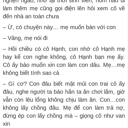
nghẹn ngào, nhớ lại thời sinh viên, hôm nào đi
làm thêm mẹ cũng gọi điện lên hỏi xem cô về
đến nhà an toàn chưa
– Ừ, có chuyện này… mẹ muốn bàn với con
– Vâng, mẹ nói đi
– Hồi chiều có cô Hạnh, con nhớ cô Hạnh mẹ
hay kể con nghe không, cô Hạnh bạn mẹ ấy.
Cô ấy bảo muốn xin con làm con dâu. Mẹ…mẹ
không biết tính sao cả
– Gì cơ? Con đâu biết mặt mũi con trai cô ấy
đâu, nghe người ta bảo hắn ta ăn chơi lắm, giờ
vẫn còn lêu lổng không chịu làm ăn. Con…con
không lấy chồng đâu. Mẹ để con làm trả nợ,
đừng ép con lấy chồng mà – giọng cô như van
xin