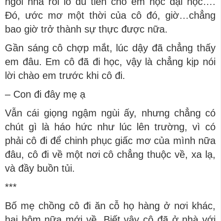
ngôi nhà rồi lo đủ tiền cho em học đại học….
Đó, ước mơ một thời của cô đó, giờ…chẳng
bao giờ trở thành sự thực được nữa.
Gần sáng cô chợp mắt, lúc dậy đã chẳng thấy
em đâu. Em cô đã đi học, vậy là chẳng kịp nói
lời chào em trước khi cô đi.
– Con đi đây mẹ ạ
Vẫn cái giọng ngậm ngùi ấy, nhưng chẳng có
chút gì là háo hức như lúc lên trường, vì có
phải cô đi để chinh phục giấc mơ của mình nữa
đâu, cô đi về một nơi cô chẳng thuộc về, xa lạ,
và đầy buồn tủi.
***
Bố mẹ chồng cô đi ăn cỗ họ hàng ở nơi khác,
hai hôm nữa mới về. Biết vậy cô đã ở nhà với