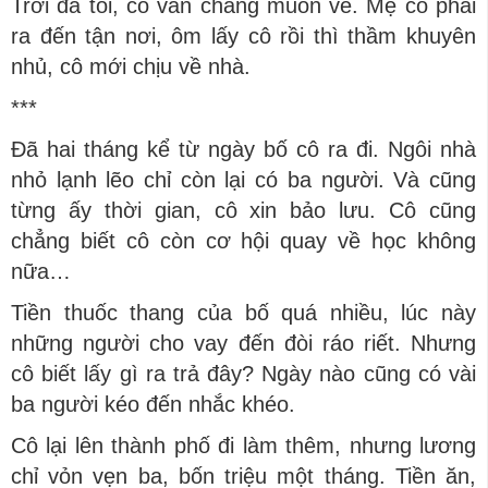
Trời đã tối, cô vẫn chẳng muốn về. Mẹ cô phải
ra đến tận nơi, ôm lấy cô rồi thì thầm khuyên
nhủ, cô mới chịu về nhà.
***
Đã hai tháng kể từ ngày bố cô ra đi. Ngôi nhà
nhỏ lạnh lẽo chỉ còn lại có ba người. Và cũng
từng ấy thời gian, cô xin bảo lưu. Cô cũng
chẳng biết cô còn cơ hội quay về học không
nữa…
Tiền thuốc thang của bố quá nhiều, lúc này
những người cho vay đến đòi ráo riết. Nhưng
cô biết lấy gì ra trả đây? Ngày nào cũng có vài
ba người kéo đến nhắc khéo.
Cô lại lên thành phố đi làm thêm, nhưng lương
chỉ vỏn vẹn ba, bốn triệu một tháng. Tiền ăn,