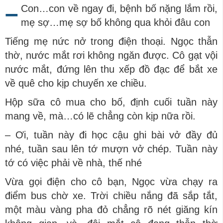
–
Con…con về ngay đi, bệnh bố nặng lắm rồi,
mẹ sợ…mẹ sợ bố không qua khỏi đâu con
Tiếng mẹ nức nở trong điện thoại. Ngọc thẫn
thờ, nước mắt rơi không ngăn được. Cô gạt vội
nước mắt, đứng lên thu xếp đồ đạc để bắt xe
về quê cho kịp chuyến xe chiều.
Hộp sữa cô mua cho bố, định cuối tuần này
mang về, mà…có lẽ chẳng còn kịp nữa rồi.
– Ơi, tuần này đi học cậu ghi bài vở đầy đủ
nhé, tuần sau lên tớ mượn vở chép. Tuần này
tớ có việc phải về nhà, thế nhé
Vừa gọi điện cho cô bạn, Ngọc vừa chạy ra
điểm bus chờ xe. Trời chiều nắng đã sắp tắt,
một màu vàng pha đỏ chẳng rõ nét giăng kín