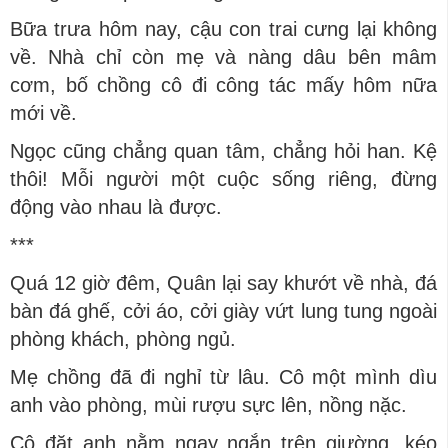
Bữa trưa hôm nay, cậu con trai cưng lại không
về. Nhà chỉ còn mẹ và nàng dâu bên mâm
cơm, bố chồng cô đi công tác mấy hôm nữa
mới về.
Ngọc cũng chẳng quan tâm, chẳng hỏi han. Kệ
thôi! Mỗi người một cuộc sống riêng, đừng
động vào nhau là được.
***
Quá 12 giờ đêm, Quân lại say khướt về nhà, đá
bàn đá ghế, cởi áo, cởi giày vứt lung tung ngoài
phòng khách, phòng ngủ.
Mẹ chồng đã đi nghỉ từ lâu. Cô một mình dìu
anh vào phòng, mùi rượu sực lên, nồng nặc.
Cô đặt anh nằm ngay ngắn trên giường, kéo