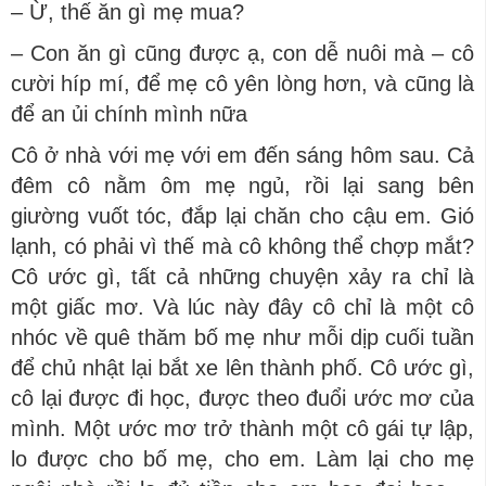
– Ừ, thế ăn gì mẹ mua?
– Con ăn gì cũng được ạ, con dễ nuôi mà – cô
cười híp mí, để mẹ cô yên lòng hơn, và cũng là
để an ủi chính mình nữa
Cô ở nhà với mẹ với em đến sáng hôm sau. Cả
đêm cô nằm ôm mẹ ngủ, rồi lại sang bên
giường vuốt tóc, đắp lại chăn cho cậu em. Gió
lạnh, có phải vì thế mà cô không thể chợp mắt?
Cô ước gì, tất cả những chuyện xảy ra chỉ là
một giấc mơ. Và lúc này đây cô chỉ là một cô
nhóc về quê thăm bố mẹ như mỗi dịp cuối tuần
để chủ nhật lại bắt xe lên thành phố. Cô ước gì,
cô lại được đi học, được theo đuổi ước mơ của
mình. Một ước mơ trở thành một cô gái tự lập,
lo được cho bố mẹ, cho em. Làm lại cho mẹ