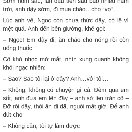
Sớm hôm sau, lần đầu tiên sau bao nhiêu năm
trời, anh dậy sớm, đi mua cháo…cho “vợ”.
Lúc anh về, Ngọc còn chưa thức dậy, có lẽ vì
mệt quá. Anh đến bên giường, khẽ gọi:
– Ngọc! Em dậy đi, ăn cháo cho nóng rồi còn
uống thuốc
Cô khó nhọc mở mắt, nhìn xung quanh không
khỏi ngạc nhiên:
– Sao? Sao tôi lại ở đây? Anh…với tôi…
– Không, không có chuyện gì cả. Đêm qua em
sốt, anh đưa em lên đây – anh sờ lên trán cô –
Đỡ rồi đấy, thôi ăn đi đã, nguội mất giờ. Để anh
đút cho
– Không cần, tôi tự làm được