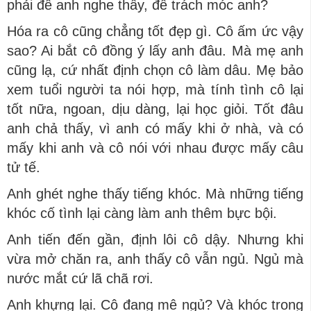
phải để anh nghe thấy, để trách móc anh?
Hóa ra cô cũng chẳng tốt đẹp gì. Cô ấm ức vậy
sao? Ai bắt cô đồng ý lấy anh đâu. Mà mẹ anh
cũng lạ, cứ nhất định chọn cô làm dâu. Mẹ bảo
xem tuổi người ta nói hợp, mà tính tình cô lại
tốt nữa, ngoan, dịu dàng, lại học giỏi. Tốt đâu
anh chả thấy, vì anh có mấy khi ở nhà, và có
mấy khi anh và cô nói với nhau được mấy câu
tử tế.
Anh ghét nghe thấy tiếng khóc. Mà những tiếng
khóc cố tình lại càng làm anh thêm bực bội.
Anh tiến đến gần, định lôi cô dậy. Nhưng khi
vừa mở chăn ra, anh thấy cô vẫn ngủ. Ngủ mà
nước mắt cứ lã chã rơi.
Anh khựng lại. Cô đang mê ngủ? Và khóc trong