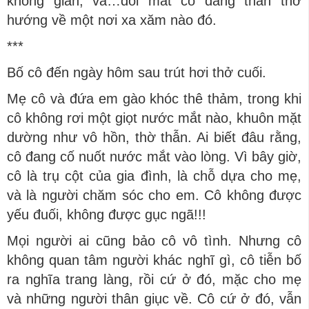
không gian, và…đôi mắt cô đang thẫn thờ
hướng về một nơi xa xăm nào đó.
***
Bố cô đến ngày hôm sau trút hơi thở cuối.
Mẹ cô và đứa em gào khóc thê thảm, trong khi
cô không rơi một giọt nước mắt nào, khuôn mặt
dường như vô hồn, thờ thẫn. Ai biết đâu rằng,
cô đang cố nuốt nước mắt vào lòng. Vì bây giờ,
cô là trụ cột của gia đình, là chỗ dựa cho mẹ,
và là người chăm sóc cho em. Cô không được
yếu đuối, không được gục ngã!!!
Mọi người ai cũng bảo cô vô tình. Nhưng cô
không quan tâm người khác nghĩ gì, cô tiễn bố
ra nghĩa trang làng, rồi cứ ở đó, mặc cho mẹ
và những người thân giục về. Cô cứ ở đó, vẫn