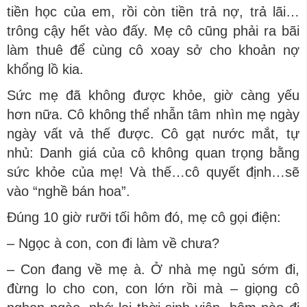
tiền học của em, rồi còn tiền trả nợ, trả lãi…
trông cậy hết vào đấy. Mẹ cô cũng phải ra bãi
làm thuê để cùng cô xoay sở cho khoản nợ
khổng lồ kia.
Sức mẹ đã không được khỏe, giờ càng yếu
hơn nữa. Cô không thể nhẫn tâm nhìn mẹ ngày
ngày vất vả thế được. Cô gạt nước mắt, tự
nhủ: Danh giá của cô không quan trọng bằng
sức khỏe của mẹ! Và thế…cô quyết định…sẽ
vào “nghề bán hoa”.
Đúng 10 giờ rưỡi tối hôm đó, mẹ cô gọi điện:
– Ngọc à con, con đi làm về chưa?
– Con đang về mẹ à. Ở nhà mẹ ngủ sớm đi,
đừng lo cho con, con lớn rồi mà – giọng cô