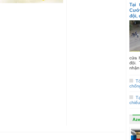
Tại 
Cướp
đội,
cửa 
đội.
nhận 
T
chống
Tạ
chiếu
Aze