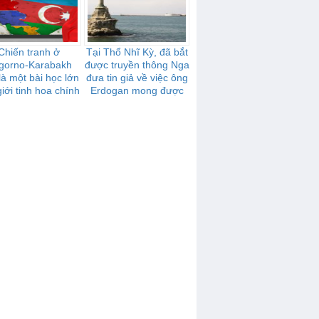
Chiến tranh ở
Tại Thổ Nhĩ Kỳ, đã bắt
gorno-Karabakh
được truyền thông Nga
là một bài học lớn
đưa tin giả về việc ông
iới tinh hoa chính
Erdogan mong được
trị của Ukraina
"trả lại Crưm" cho Thổ
Nhĩ Kỳ