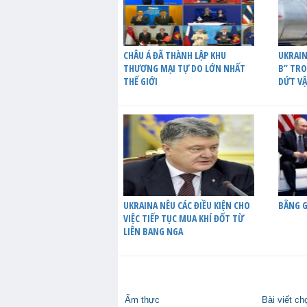
CHÂU Á ĐÃ THÀNH LẬP KHU
UKRAIN
THƯƠNG MẠI TỰ DO LỚN NHẤT
B” TR
THẾ GIỚI
DỨT VẬ
UKRAINA NÊU CÁC ĐIỀU KIỆN CHO
BẰNG G
VIỆC TIẾP TỤC MUA KHÍ ĐỐT TỪ
LIÊN BANG NGA
Ẩm thực
Bài viết ch