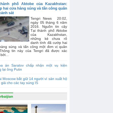
thành phố Aktobe của Kazakhstan:
 hai cửa hàng súng và tấn công quân
 cảnh sát
Tengri News 20:02,
ngày 05 tháng 6 năm
2016. Nguồn tin cậy
Tại thành phố Aktobe
của Kazakhstan,
những kẻ chưa rõ
danh tính đã cướp hai
hàng súng và tấn công một đơn vị quân
 Thông tin này của Tengri đã được xác
bởi...
òa án Saratov chấp nhận một vụ kiện
 lại ông Putin
i Moscow bắt giữ 14 người vì sản xuất hộ
 giả cho các tay súng IS
rbaijian