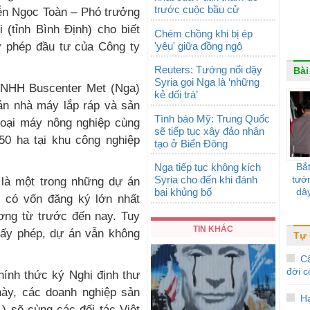
trước cuộc bầu cử
ễn Ngọc Toàn – Phó trưởng
 (tỉnh Bình Định) cho biết
Chém chồng khi bị ép
'yêu' giữa đồng ngô
ấy phép đầu tư của Công ty
Reuters: Tướng nổi dậy
Bài
Syria gọi Nga là ‘những
TNHH Buscenter Met (Nga)
kẻ dối trá’
án nhà máy lắp ráp và sản
Tình báo Mỹ: Trung Quốc
 loại máy nông nghiệp cùng
sẽ tiếp tục xây đảo nhân
 50 ha tại khu công nghiệp
tạo ở Biển Đông
Nga tiếp tục không kích
Bắt
Syria cho đến khi đánh
tướ
là một trong những dự án
bại khủng bố
dây
) có vốn đăng ký lớn nhất
ơng từ trước đến nay. Tuy
TIN KHÁC
iấy phép, dự án vẫn không
Tự
C
đời c
ính thức ký Nghị định thư
này, các doanh nghiệp sản
H
 sẽ cùng các đối tác Việt