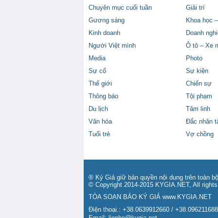
Chuyên mục cuối tuần
Giải trí
Gương sáng
Khoa học –
Kinh doanh
Doanh nghi
Người Việt mình
Ô tô – Xe 
Media
Photo
Sự cố
Sự kiện
Thế giới
Chiến sự
Thông báo
Tội phạm
Du lịch
Tâm linh
Văn hóa
Đắc nhân 
Tuổi trẻ
Vợ chồng
® Ký Giả giữ bản quyền nội dung trên toàn bộ
© Copyright 2014-2015 KYGIA.NET, All rights
TÒA SOẠN BÁO KÝ GIẢ
www.KYGIA.NET
Điện thoại.: +38.0639912660 / +38.09621168
Email:
lienhe@kygia.net