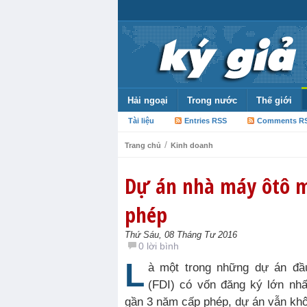
Hải ngoại
Trong nước
Thế giới
Tài liệu
Entries RSS
Comments R
/
Trang chủ
Kinh doanh
Dự án nhà máy ôtô mộ
phép
Thứ Sáu, 08 Tháng Tư 2016
0 lời bình
L
à một trong những dự án đầu
(FDI) có vốn đăng ký lớn nhấ
gần 3 năm cấp phép, dự án vẫn khô