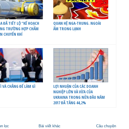
A ĐÃ TIẾT LỘ “KẾ HOẠCH
QUAN HỆ NGA-TRUNG. NGOÀI
ONG TRƯỜNG HỢP CHẤM
ẤM TRONG LẠNH
N CHUYỂN KHÍ
Ì VÀ CHẲNG ĐỂ LÀM GÌ
LỢI NHUẬN CỦA CÁC DOANH
NGHIỆP LỚN VÀ VỪA CỦA
UKRAINA TRONG NỬA ĐẦU NĂM
2017 ĐÃ TĂNG 44,2%
ọn lọc
Bài viết khác
Câu chuyện