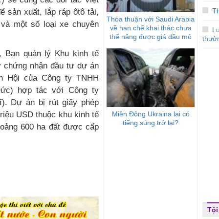
T
 sản xuất, lắp ráp ôtô tải,
Thỏa thuận với Saudi Arabia
h và một số loại xe chuyên
về hạn chế khai thác chưa
Lu
thể nâng được giá dầu mỏ
thưở
, Ban quản lý Khu kinh tế
ấy chứng nhận đầu tư dự án
ơn Hội của Công ty TNHH
Đức) hợp tác với Công ty
). Dự án bị rút giấy phép
Miền Đông Ukraina lại có
riệu USD thuộc khu kinh tế
tiếng súng trở lại?
hoảng 600 ha đất được cấp
Tội