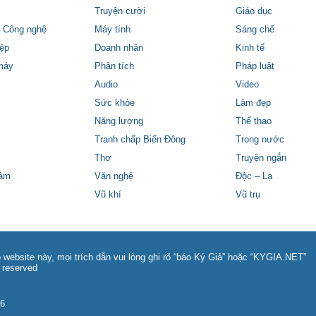
Truyện cười
Giáo dục
 Công nghệ
Máy tính
Sáng chế
ệp
Doanh nhân
Kinh tế
máy
Phân tích
Pháp luật
Audio
Video
Sức khỏe
Làm đẹp
Năng lượng
Thể thao
Tranh chấp Biển Đông
Trong nước
Thơ
Truyện ngắn
tâm
Văn nghệ
Độc – Lạ
Vũ khí
Vũ trụ
 website này, mọi trích dẫn vui lòng ghi rõ “báo Ký Giả” hoặc “KYGIA.NET”
 reserved
86