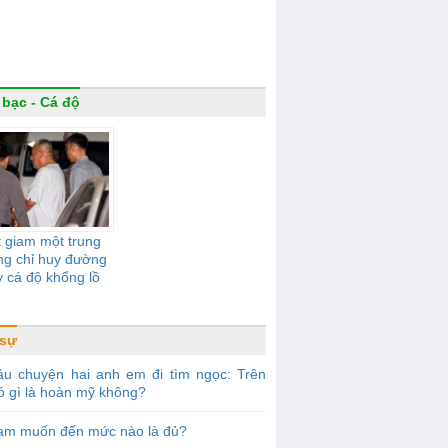
 bạc - Cá độ
 giam một trung
ng chỉ huy đường
 cá độ khổng lồ
 sự
âu chuyện hai anh em đi tìm ngọc: Trên
ó gì là hoàn mỹ không?
am muốn đến mức nào là đủ?