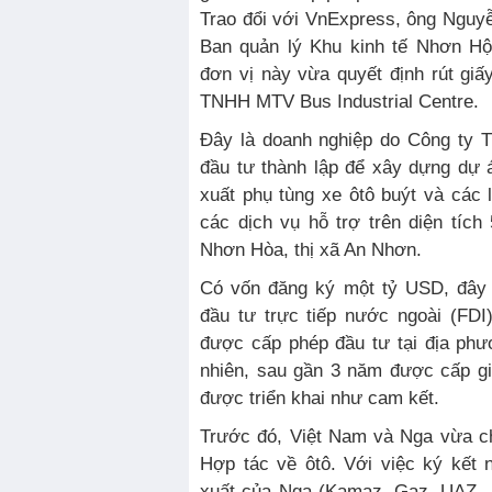
Trao đổi với VnExpress, ông Nguy
Ban quản lý Khu kinh tế Nhơn Hội
đơn vị này vừa quyết định rút gi
TNHH MTV Bus Industrial Centre.
Đây là doanh nghiệp do Công ty 
đầu tư thành lập để xây dựng dự 
xuất phụ tùng xe ôtô buýt và các
các dịch vụ hỗ trợ trên diện tích
Nhơn Hòa, thị xã An Nhơn.
Có vốn đăng ký một tỷ USD, đây 
đầu tư trực tiếp nước ngoài (FDI
được cấp phép đầu tư tại địa phư
nhiên, sau gần 3 năm được cấp g
được triển khai như cam kết.
Trước đó, Việt Nam và Nga vừa ch
Hợp tác về ôtô. Với việc ký kết 
xuất của Nga (Kamaz, Gaz, UAZ…)