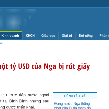
Kinh doanh
KHCN
Giáo dục
Giải trí
Đời sống
Phân 
SS
t tỷ USD của Nga bị rút giấy
 tư trực tiếp nước ngoài
CÙNG TÁC GIẢ
t tại Bình Định nhưng sau
Đảng nước Nga thống
ng được triển khai.
nhất của Putin thăm dò