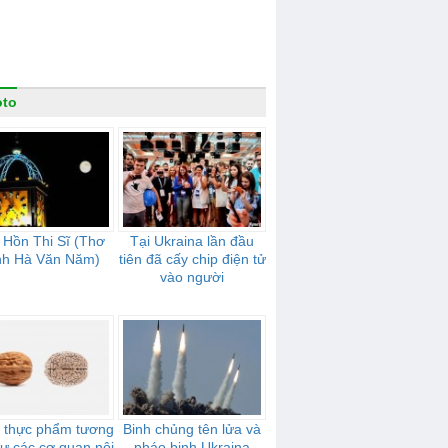
oto
 Hồn Thi Sĩ (Thơ
Tại Ukraina lần đầu
nh Hà Văn Năm)
tiên đã cấy chip điện tử
vào người
i thực phẩm tương
Binh chủng tên lửa và
ư các cơ quan nội
pháo binh Ukraina