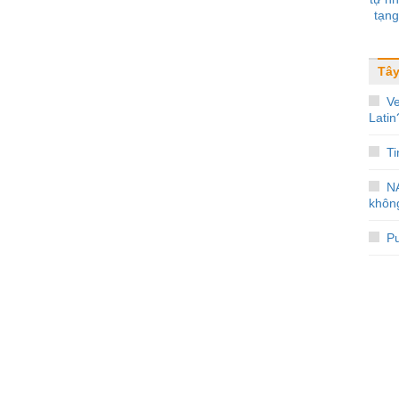
tạng
Tây
V
Latin
Ti
N
không
Pu