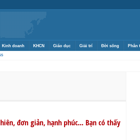
Kinh doanh
KHCN
Giáo dục
Giải trí
Đời sống
Phân 
SS
hiên, đơn giản, hạnh phúc… Bạn có thấy