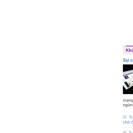
Kho
Sự c
mạng 
ngừng
T
chờ 