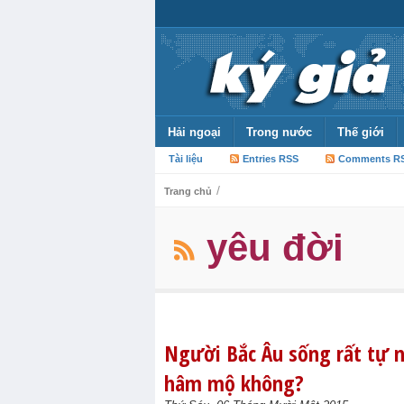
Hải ngoại
Trong nước
Thế giới
Tài liệu
Entries RSS
Comments R
/
Trang chủ
yêu đời
Người Bắc Âu sống rất tự n
hâm mộ không?