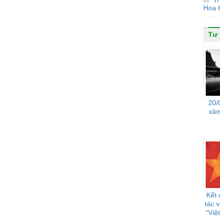
Tr
Hoa 
Tư 
20/
xâm
Kết 
tác 
"Việ