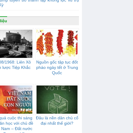
ump tuyên bố thành lập không lực vũ trụ
Kỳ
liệu
08/1968: Liên Xô
Nguồn gốc tập tục đốt
 lược Tiệp Khắc
pháo ngày tết ở Trung
Quốc
quả cuộc thi sáng
Đâu là nền dân chủ cổ
văn học với chủ đề
đại nhất thế giới?
t Nam – Đất nước