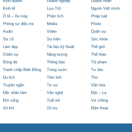
Kinh doanh
Doanh nghiệp
Doanh nhân
Kinh tế
Lưu Trữ
Người Việt mình
Ô tô – Xe máy
Phân tích
Pháp luật
Phóng sự điều tra
Media
Photo
Audio
Video
Quân sự
Sự cố
Sự kiện
Sức khỏe
Làm đẹp
Tài liệu kỹ thuật
Thế giới
Chiến sự
Năng lượng
Thể thao
Bóng đá
Thông báo
Tội phạm
Tranh chấp Biển Đông
Trong nước
Tư liệu
Du lịch
Tâm linh
Thơ
Truyện ngắn
Tự sự
Văn hóa
Đắc nhân tâm
Văn nghệ
Độc – Lạ
Đời sống
Tuổi trẻ
Vợ chồng
Vũ khí
Vũ trụ
Điện thoại