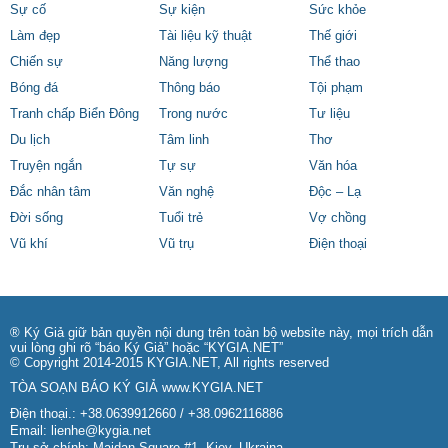
Sự cố
Sự kiện
Sức khỏe
Làm đẹp
Tài liệu kỹ thuật
Thế giới
Chiến sự
Năng lượng
Thể thao
Bóng đá
Thông báo
Tội phạm
Tranh chấp Biển Đông
Trong nước
Tư liệu
Du lịch
Tâm linh
Thơ
Truyện ngắn
Tự sự
Văn hóa
Đắc nhân tâm
Văn nghệ
Độc – Lạ
Đời sống
Tuổi trẻ
Vợ chồng
Vũ khí
Vũ trụ
Điện thoại
® Ký Giả giữ bản quyền nội dung trên toàn bộ website này, mọi trích dẫn
vui lòng ghi rõ “báo Ký Giả” hoặc “KYGIA.NET”
© Copyright 2014-2015 KYGIA.NET, All rights reserved
TÒA SOẠN BÁO KÝ GIẢ
www.KYGIA.NET
Điện thoại.: +38.0639912660 / +38.0962116886
Email:
lienhe@kygia.net