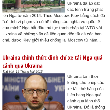
Ukraina đã áp đặt
các lệnh trừng phạt
lên Nga từ năm 2014. Theo Moscow, Kiev bằng cách đó
“cố tình vi phạm và có hệ thống các nghĩa vụ quốc tế
của mình" Nga bắt đầu thủ tục tranh chấp tại WTO với
Ukraina về những vấn đề liên quan đến tất cả các hạn
chế, được Kiev giới thiệu chống lại Moscow từ năm...
Ukraina chính thức đình chỉ xe tải Nga quá
cảnh qua Ukraina
Thứ Hai, 15 Tháng Hai 2016
Ukraina tạm thời
không cho phép các
xe tải chở hàng của
Liên bang Nga quá
cảnh qua lãnh thổ
Ukraina. Đó là thông