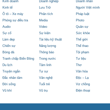
Kinh doanh
Doanh nghiệp
Doanh nhân
Kinh tế
Lưu Trữ
Người Việt mình
Ô tô – Xe máy
Phân tích
Pháp luật
Phóng sự điều tra
Media
Photo
Audio
Video
Quân sự
Sự cố
Sự kiện
Sức khỏe
Làm đẹp
Tài liệu kỹ thuật
Thế giới
Chiến sự
Năng lượng
Thể thao
Bóng đá
Thông báo
Tội phạm
Tranh chấp Biển Đông
Trong nước
Tư liệu
Du lịch
Tâm linh
Thơ
Truyện ngắn
Tự sự
Văn hóa
Đắc nhân tâm
Văn nghệ
Độc – Lạ
Đời sống
Tuổi trẻ
Vợ chồng
Vũ khí
Vũ trụ
Điện thoại