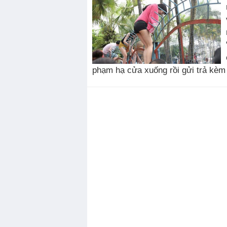
phạm hạ cửa xuống rồi gửi trả kèm t