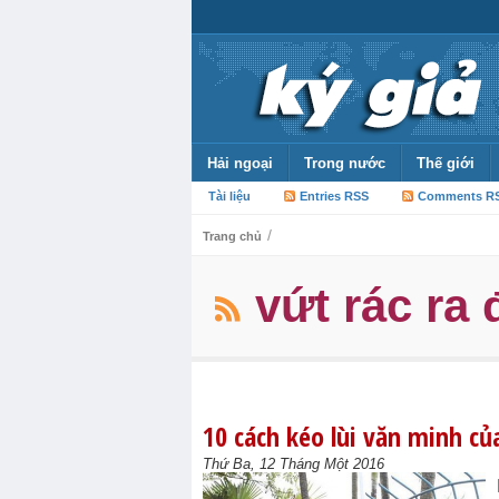
Hải ngoại
Trong nước
Thế giới
Tài liệu
Entries RSS
Comments R
/
Trang chủ
vứt rác ra
10 cách kéo lùi văn minh c
Thứ Ba, 12 Tháng Một 2016