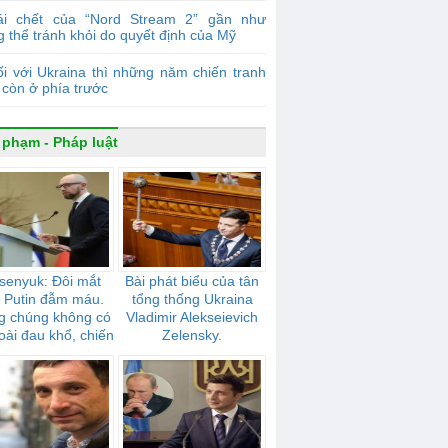
ái chết của “Nord Stream 2” gần như
 thể tránh khỏi do quyết định của Mỹ
i với Ukraina thì những năm chiến tranh
còn ở phía trước
 phạm - Pháp luật
senyuk: Đôi mắt
Bài phát biểu của tân
 Putin đẫm máu.
tổng thống Ukraina
g chúng không có
Vladimir Alekseievich
oài đau khổ, chiến
Zelensky.
tranh, nô dịch