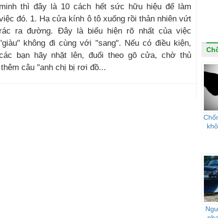
minh thì đây là 10 cách hết sức hữu hiệu để làm
việc đó. 1. Hạ cửa kính ô tô xuống rồi thản nhiên vứt
rác ra đường. Đây là biểu hiện rõ nhất của việc
"giàu" không đi cùng với "sang". Nếu có điều kiện,
Ch
các bạn hãy nhặt lên, đuổi theo gõ cửa, chờ thủ
hêm câu "anh chị bị rơi đồ...
Chốn
khô
Ngư
nha