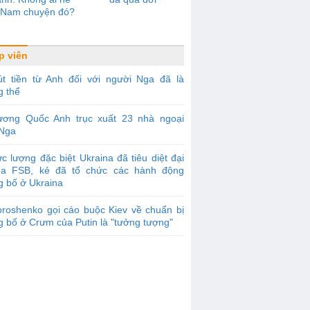
t Nam chuyện đó?
p viên
út tiền từ Anh đối với người Nga đã là
g thể
ương Quốc Anh trục xuất 23 nhà ngoại
 Nga
c lượng đặc biệt Ukraina đã tiêu diệt đại
ủa FSB, kẻ đã tổ chức các hành động
g bố ở Ukraina
roshenko gọi cáo buộc Kiev về chuẩn bị
 bố ở Crưm của Putin là "tưởng tượng"