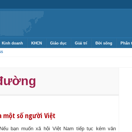
Kinh doanh
KHCN
Giáo dục
Giải trí
Đời sống
Phân 
SS
 đường
ủa một số người Việt
Nếu bạn muốn xã hội Việt Nam tiếp tục kém văn