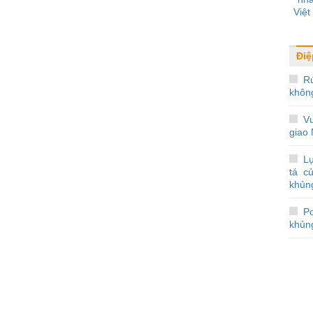
Việ
Điệ
R
khôn
V
giao
Lự
tá c
khủn
Po
khủng