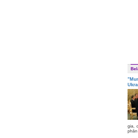
Bel
"Mun
Ukra
gia,
phân 