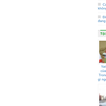
C
không
Đố
đang 
Tội
Yat
của
Tron
gì ng