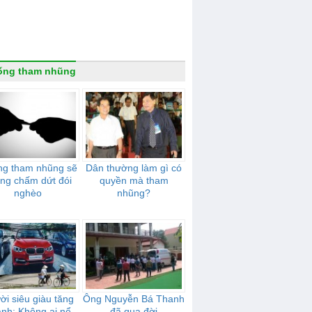
ống tham nhũng
g tham nhũng sẽ
Dân thường làm gì có
ng chấm dứt đói
quyền mà tham
nghèo
nhũng?
ời siêu giàu tăng
Ông Nguyễn Bá Thanh
nh: Không ai nể
đã qua đời