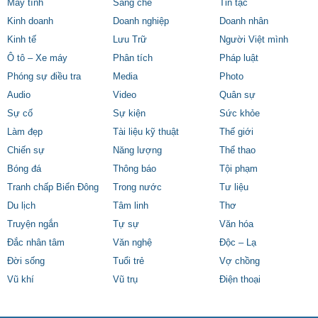
Máy tính
Sáng chế
Tin tặc
Kinh doanh
Doanh nghiệp
Doanh nhân
Kinh tế
Lưu Trữ
Người Việt mình
Ô tô – Xe máy
Phân tích
Pháp luật
Phóng sự điều tra
Media
Photo
Audio
Video
Quân sự
Sự cố
Sự kiện
Sức khỏe
Làm đẹp
Tài liệu kỹ thuật
Thế giới
Chiến sự
Năng lượng
Thể thao
Bóng đá
Thông báo
Tội phạm
Tranh chấp Biển Đông
Trong nước
Tư liệu
Du lịch
Tâm linh
Thơ
Truyện ngắn
Tự sự
Văn hóa
Đắc nhân tâm
Văn nghệ
Độc – Lạ
Đời sống
Tuổi trẻ
Vợ chồng
Vũ khí
Vũ trụ
Điện thoại