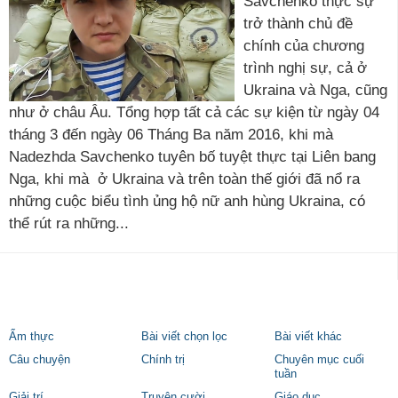
Savchenko thực sự
trở thành chủ đề
chính của chương
trình nghị sự, cả ở
Ukraina và Nga, cũng
như ở châu Âu. Tổng hợp tất cả các sự kiện từ ngày 04
tháng 3 đến ngày 06 Tháng Ba năm 2016, khi mà
Nadezhda Savchenko tuyên bố tuyệt thực tại Liên bang
Nga, khi mà ở Ukraina và trên toàn thế giới đã nổ ra
những cuộc biểu tình ủng hộ nữ anh hùng Ukraina, có
thể rút ra những...
Ẩm thực
Bài viết chọn lọc
Bài viết khác
Câu chuyện
Chính trị
Chuyên mục cuối
tuần
Giải trí
Truyện cười
Giáo dục