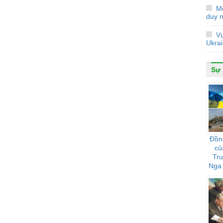
M
duy 
V
Ukra
Sự 
Đồn
củ
Tr
Nga 
họ 