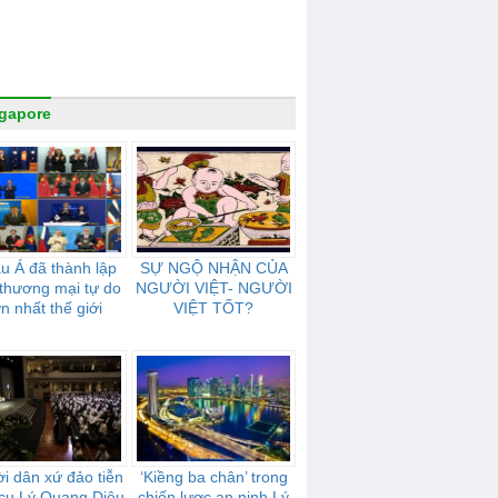
gapore
u Á đã thành lập
SỰ NGỘ NHẬN CỦA
thương mại tự do
NGƯỜI VIỆT- NGƯỜI
ớn nhất thế giới
VIỆT TỐT?
i dân xứ đảo tiễn
‘Kiềng ba chân’ trong
cụ Lý Quang Diệu
chiến lược an ninh Lý