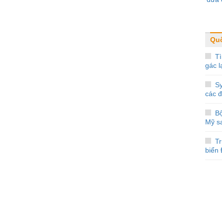
Quố
Tì
gác l
Sy
các 
Bộ
Mỹ s
Tr
biển