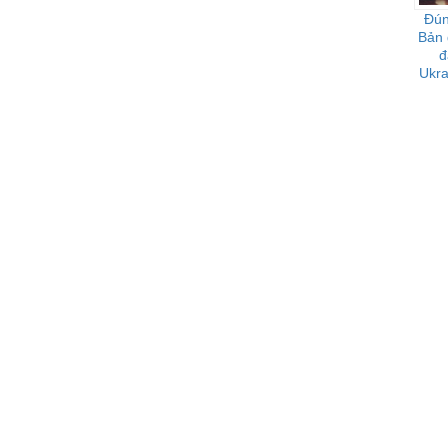
Đún
Bản 
đ
Ukra
h