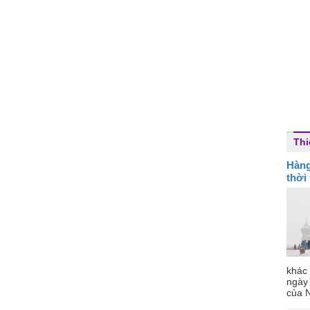
Thi
Hàng
thời 
khác 
ngày
của 