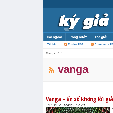
Hải ngoại
Trong nước
Thế giới
Tài liệu
Entries RSS
Comments R
/
Trang chủ
vanga
Vanga – ẩn số không lời giải
Thứ Ba, 29 Tháng Chín 2015