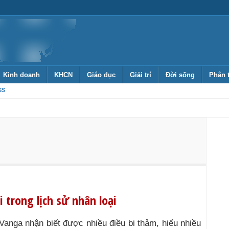
Kinh doanh
KHCN
Giáo dục
Giải trí
Đời sống
Phân 
SS
 trong lịch sử nhân loại
Vanga nhận biết được nhiều điều bi thảm, hiểu nhiều