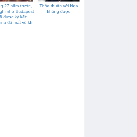
g 27 năm trước,
Thỏa thuận với Nga
ghi nhớ Budapest
không được
ã được ký kết:
ina đã mất vũ khí
ạt nhân ra sao