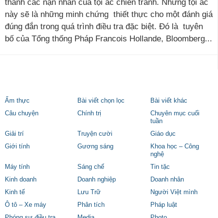
thành các nạn nhân của tội ác chiến tranh. Những tội ác
này sẽ là những minh chứng thiết thực cho một đánh giá
đúng đắn trong quá trình điều tra đặc biệt. Đó là tuyên
bố của Tổng thống Pháp Francois Hollande, Bloomberg...
Ẩm thực
Bài viết chọn lọc
Bài viết khác
Câu chuyện
Chính trị
Chuyên mục cuối
tuần
Giải trí
Truyện cười
Giáo dục
Giới tính
Gương sáng
Khoa học – Công
nghệ
Máy tính
Sáng chế
Tin tặc
Kinh doanh
Doanh nghiệp
Doanh nhân
Kinh tế
Lưu Trữ
Người Việt mình
Ô tô – Xe máy
Phân tích
Pháp luật
Phóng sự điều tra
Media
Photo