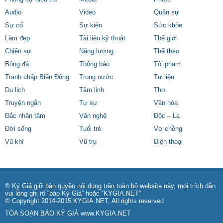
Audio
Video
Quân sự
Sự cố
Sự kiện
Sức khỏe
Làm đẹp
Tài liệu kỹ thuật
Thế giới
Chiến sự
Năng lượng
Thể thao
Bóng đá
Thông báo
Tội phạm
Tranh chấp Biển Đông
Trong nước
Tư liệu
Du lịch
Tâm linh
Thơ
Truyện ngắn
Tự sự
Văn hóa
Đắc nhân tâm
Văn nghệ
Độc – Lạ
Đời sống
Tuổi trẻ
Vợ chồng
Vũ khí
Vũ trụ
Điện thoại
® Ký Giả giữ bản quyền nội dung trên toàn bộ website này, mọi trích dẫn
vui lòng ghi rõ “báo Ký Giả” hoặc “KYGIA.NET”
© Copyright 2014-2015 KYGIA.NET, All rights reserved
TÒA SOẠN BÁO KÝ GIẢ
www.KYGIA.NET