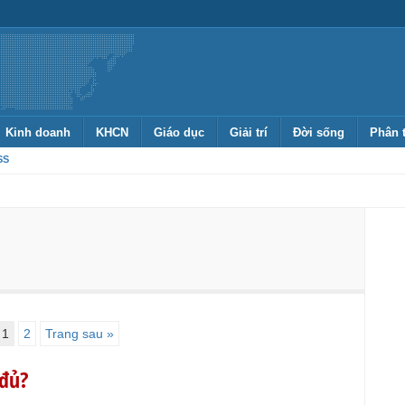
Kinh doanh
KHCN
Giáo dục
Giải trí
Đời sống
Phân 
SS
1
2
Trang sau »
đủ?