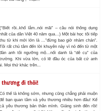
(“Biết rồi..khổ lắm..nói mãi” – câu nói thông dụng
nhất của dân Việt 40 năm qua…) Một bài học tôi tiếp
thu từ khi mới lớn là …”đừng bao giờ nhàm chán”.
Tôi rất chú tâm đến lời khuyên này vì nó đến từ một
đàn anh tôi ngưỡng mộ…nổi danh là “dê cụ” của
trường. Khi vừa lớn, có lẽ đầu óc của bất cứ anh
i. Mọi thứ khác trên...
u thương đi thôi!
Có thể là không sớm, nhưng cũng chẳng phải muộn
để bạn quan tâm và yêu thương nhiều hơn đâu! Kể
cả yêu thương bản thân mình. Giáng sinh đến rồi!