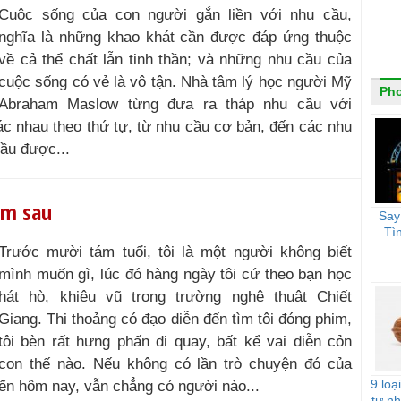
Cuộc sống của con người gắn liền với nhu cầu,
nghĩa là những khao khát cần được đáp ứng thuộc
về cả thể chất lẫn tinh thần; và những nhu cầu của
cuộc sống có vẻ là vô tận. Nhà tâm lý học người Mỹ
Ph
Abraham Maslow từng đưa ra tháp nhu cầu với
c nhau theo thứ tự, từ nhu cầu cơ bản, đến các nhu
ầu được...
ăm sau
Say
Tì
Trước mười tám tuổi, tôi là một người không biết
mình muốn gì, lúc đó hàng ngày tôi cứ theo bạn học
hát hò, khiêu vũ trong trường nghệ thuật Chiết
Giang. Thi thoảng có đạo diễn đến tìm tôi đóng phim,
tôi bèn rất hưng phấn đi quay, bất kể vai diễn cỏn
con thế nào. Nếu không có lần trò chuyện đó của
9 loạ
i đến hôm nay, vẫn chẳng có người nào...
tự nh