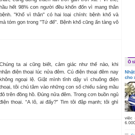
hầu hết 98% con người đều khốn đốn vì mang thân
bệnh. "Khổ vì thân" có hai loại chính: bệnh khổ và
 mà tóm gọn trong "Tứ đế". Bệnh khổ cũng ẩn tàng vô
Ô t
Chúng ta ai cũng biết, cảm giác như thế nào, khi
nhận điện thoại lúc nửa đêm. Cú điện thoại đêm nay
Nhật
cho x
không ngoại lệ. Giật mình tỉnh dậy vì chuông điện
thoại, tôi chú tâm vào những con số chiếu sáng mầu
đỏ trên đồng hồ. Đúng nửa đêm. Trong cơn buồn ngủ
iện thoại. “A lô, ai đấy?” Tim tôi đập mạnh; tôi ghì
việc
6.000