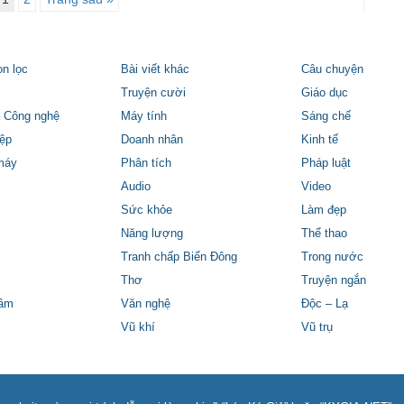
ọn lọc
Bài viết khác
Câu chuyện
Truyện cười
Giáo dục
 Công nghệ
Máy tính
Sáng chế
ệp
Doanh nhân
Kinh tế
máy
Phân tích
Pháp luật
Audio
Video
Sức khỏe
Làm đẹp
Năng lượng
Thể thao
Tranh chấp Biển Đông
Trong nước
Thơ
Truyện ngắn
tâm
Văn nghệ
Độc – Lạ
Vũ khí
Vũ trụ