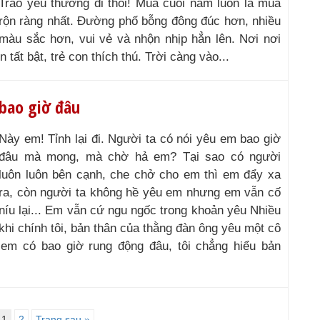
Trao yêu thương đi thôi! Mùa cuối năm luôn là mùa
rộn ràng nhất. Đường phố bỗng đông đúc hơn, nhiều
màu sắc hơn, vui vẻ và nhộn nhịp hẳn lên. Nơi nơi
 tất bật, trẻ con thích thú. Trời càng vào...
bao giờ đâu
Này em! Tỉnh lại đi. Người ta có nói yêu em bao giờ
đâu mà mong, mà chờ hả em? Tại sao có người
luôn luôn bên cạnh, che chở cho em thì em đẩy xa
ra, còn người ta không hề yêu em nhưng em vẫn cố
níu lại... Em vẫn cứ ngu ngốc trong khoản yêu Nhiều
khi chính tôi, bản thân của thằng đàn ông yêu một cô
 em có bao giờ rung động đâu, tôi chẳng hiểu bản
1
2
Trang sau »