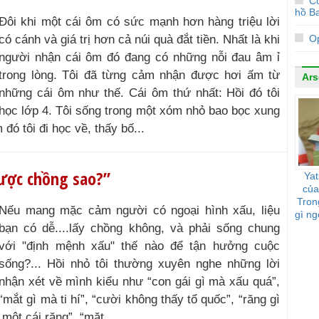
Co
hồ Ba
Đôi khi một cái ôm có sức mạnh hơn hàng triệu lời
có cánh và giá trị hơn cả núi quà đắt tiền. Nhất là khi
Op
người nhận cái ôm đó đang có những nỗi đau âm ỉ
trong lòng. Tôi đã từng cảm nhận được hơi ấm từ
Ars
những cái ôm như thế. Cái ôm thứ nhất: Hồi đó tôi
học lớp 4. Tôi sống trong một xóm nhỏ bao bọc xung
đó tôi đi học về, thấy bố...
được chồng sao?”
Yat
của
Tron
Nếu mang mặc cảm người có ngoại hình xấu, liệu
gì ng
bạn có dễ....lấy chồng không, và phải sống chung
với "định mệnh xấu" thế nào để tận hưởng cuộc
sống?... Hồi nhỏ tôi thường xuyên nghe những lời
nhận xét về mình kiểu như “con gái gì mà xấu quá”,
“mắt gì mà ti hí”, “cười không thấy tổ quốc”, “răng gì
một cái răng”, “mặt...