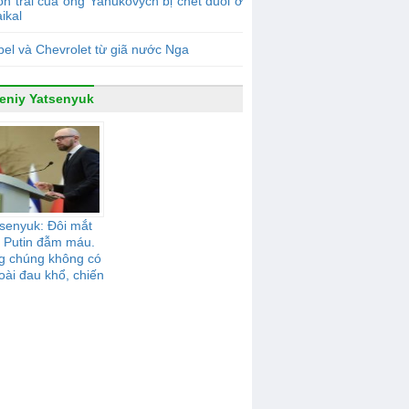
n trai của ông Yanukovych bị chết đuối ở
ikal
el và Chevrolet từ giã nước Nga
eniy Yatsenyuk
senyuk: Đôi mắt
 Putin đẫm máu.
g chúng không có
oài đau khổ, chiến
tranh, nô dịch