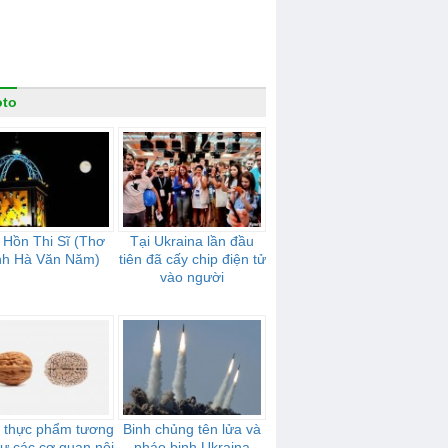
oto
 Hồn Thi Sĩ (Thơ
Tại Ukraina lần đầu
nh Hà Văn Năm)
tiên đã cấy chip điện tử
vào người
i thực phẩm tương
Binh chủng tên lửa và
ư các cơ quan nội
pháo binh Ukraina