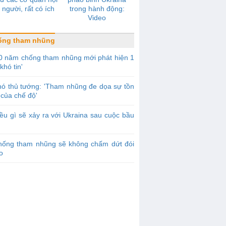
 người, rất có ích
trong hành động:
Video
ống tham nhũng
0 năm chống tham nhũng mới phát hiện 1
khó tin'
ó thủ tướng: 'Tham nhũng đe dọa sự tồn
của chế độ'
ều gì sẽ xảy ra với Ukraina sau cuộc bầu
hống tham nhũng sẽ không chấm dứt đói
o