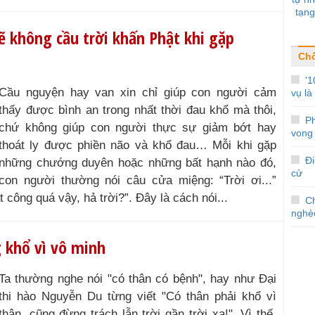
tạng
ẽ không cầu trời khấn Phật khi gặp
Ch
'1
Cầu nguyện hay van xin chỉ giúp con người cảm
vụ là 
thấy được bình an trong nhất thời đau khổ mà thôi,
Ph
chứ không giúp con người thực sự giảm bớt hay
vong 
thoát ly được phiền não và khổ đau… Mỗi khi gặp
Đi
những chướng duyên hoặc những bất hạnh nào đó,
cử
con người thường nói câu cửa miệng: “Trời ơi...”
 công quá vậy, hả trời?”. Đây là cách nói...
C
nghè
 khổ vì vô minh
Ta thường nghe nói "có thân có bệnh", hay như Đại
thi hào Nguyễn Du từng viết "Có thân phải khổ vì
thân, cũng đừng trách lẫn trời gần trời xa!". Vì thế,