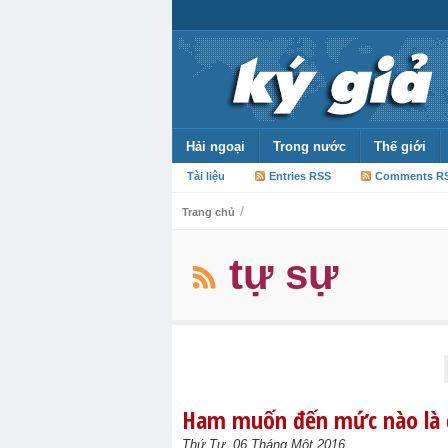
Hải ngoại
Trong nước
Thế giới
Tài liệu
Entries RSS
Comments R
/
Trang chủ
tự sự
Ham muốn đến mức nào là 
Thứ Tư, 06 Tháng Một 2016