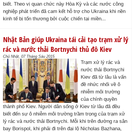
biết. Theo vị quan chức này Hòa Kỳ và các nước công
nghiệp phát triển đã cam kết hỗ trợ cho Ukraina khi nền
kinh tế bị tổn thương bởi cuộc chiến tại miền...
Nhật Bản giúp Ukraina tái cải tạo trạm xử lý
rác và nước thải Bortnychi thủ đô Kiev
Chủ Nhật, 07 Tháng Sáu 2015
Trạm xử lý rác và
nước thải Bortnychi
Kiev đã từ lâu là vấn
đề nhức nhối về ô
nhiễm môi trường
của chính quyền
thành phố Kiev. Người dân sống ở Kiev từ lâu đã đều
biết đến sự ô nhiễm môi trường trầm trọng của trạm xử
lý rác và nước thải Bortnychi. Mỗi khi trên đường ra sân
bay Borispol, khi phải đi trên đại lộ Nicholas Bazhana,