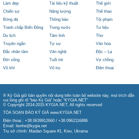
Làm đẹp
Tài liệu kỹ thuật
Thế giới
Chiến sự
Năng lượng
Thể thao
Bóng đá
Thông báo
Tội phạm
Tranh chấp Biển Đông
Trong nước
Tư liệu
Du lịch
Tâm linh
Thơ
Truyện ngắn
Tự sự
Văn hóa
Đắc nhân tâm
Văn nghệ
Độc – Lạ
Đời sống
Tuổi trẻ
Vợ chồng
Vũ khí
Vũ trụ
Điện thoại
® Ký Giả giữ bản quyền nội dung trên toàn bộ website này, mọi trích dẫn
vui lòng ghi rõ “báo Ký Giả” hoặc “KYGIA.NET”
© Copyright 2014-2015 KYGIA.NET, All rights reserved
TÒA SOẠN BÁO KÝ GIẢ
www.KYGIA.NET
Điện thoại.: +38.0639912660 / +38.0962116886
Email:
lienhe@kygia.net
Trụ sở chính: Maidan Square #1, Kiev, Ukraina