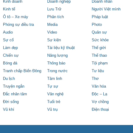
Kinh doanh
Doanh nghiệp
Doanh nhân
Kinh tế
Lưu Trữ
Người Việt mình
Ô tô – Xe máy
Phân tích
Pháp luật
Phóng sự điều tra
Media
Photo
Audio
Video
Quân sự
Sự cố
Sự kiện
Sức khỏe
Làm đẹp
Tài liệu kỹ thuật
Thế giới
Chiến sự
Năng lượng
Thể thao
Bóng đá
Thông báo
Tội phạm
Tranh chấp Biển Đông
Trong nước
Tư liệu
Du lịch
Tâm linh
Thơ
Truyện ngắn
Tự sự
Văn hóa
Đắc nhân tâm
Văn nghệ
Độc – Lạ
Đời sống
Tuổi trẻ
Vợ chồng
Vũ khí
Vũ trụ
Điện thoại