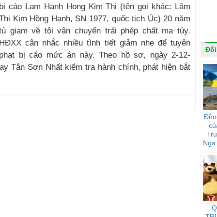
bị cáo Lam Hanh Hong Kim Thi (tên gọi khác: Lâm
Thị Kim Hồng Hạnh, SN 1977, quốc tịch Úc) 20 năm
tù giam về tội vận chuyển trái phép chất ma túy.
HĐXX cân nhắc nhiều tình tiết giảm nhẹ để tuyên
Đối
phạt bị cáo mức án này. Theo hồ sơ, ngày 2-12-
ay Tân Sơn Nhất kiểm tra hành chính, phát hiện bắt
Đồn
củ
Tr
Nga 
họ 
Q
TR