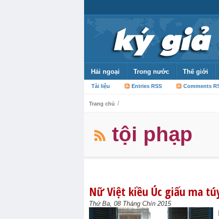
Hải ngoại
Trong nước
Thế giới
Tài liệu
Entries RSS
Comments R
/
Trang chủ
tội phạp
Nữ Việt kiều Úc giấu ma tú
Thứ Ba, 08 Tháng Chín 2015