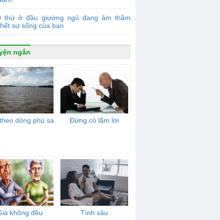
0 thứ ở đầu giường ngủ đang âm thầm
chết sự sống của bạn
yện ngắn
 theo dòng phù sa
Đừng có lắm lời
Già không đều
Tình sâu