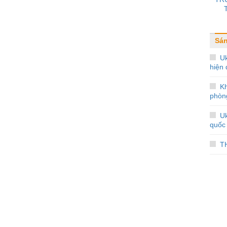
Sán
Uk
hiện 
Kh
phòn
Uk
quốc 
T