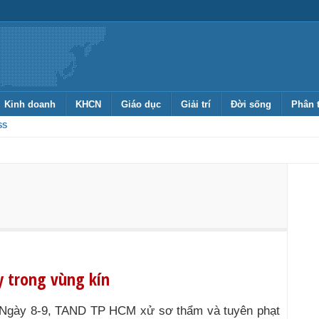
Kinh doanh
KHCN
Giáo dục
Giải trí
Đời sống
Phân 
SS
y trong vùng kín
Ngày 8-9, TAND TP HCM xử sơ thẩm và tuyên phạt