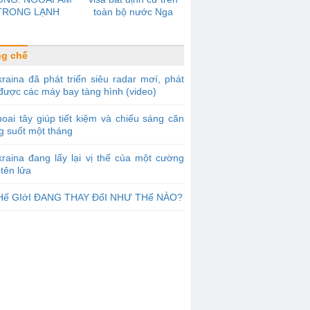
TRONG LẠNH
toàn bộ nước Nga
g chế
raina đã phát triển siêu radar mơí, phát
được các máy bay tàng hình (video)
oai tây giúp tiết kiệm và chiếu sáng căn
g suốt một tháng
raina đang lấy lại vị thế của một cường
tên lửa
Hế GIớI ĐANG THAY ĐổI NHƯ THế NÀO?