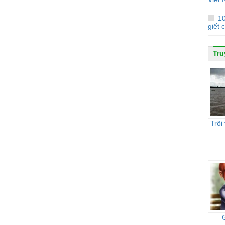
1
giết 
Tru
Trôi