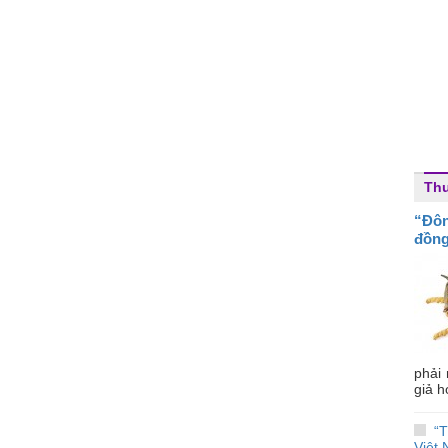
Thu
“Đô
đồng
phải
giả h
“
Việt