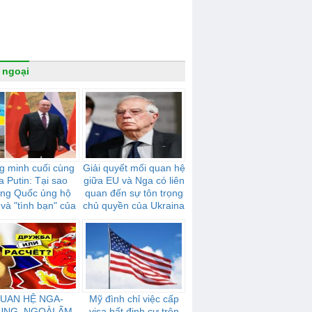
 ngoại
g minh cuối cùng
Giải quyết mối quan hệ
a Putin: Tại sao
giữa EU và Nga có liên
ung Quốc ủng hộ
quan đến sự tôn trọng
và "tình bạn" của
chủ quyền của Ukraina
mạnh mẽ như thế
nào
UAN HỆ NGA-
Mỹ đình chỉ việc cấp
UNG. NGOÀI ẤM
visa bất định cư trên