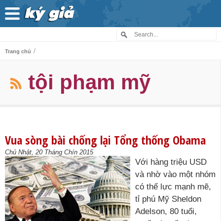
/
Trang chủ
tội phạm mỹ
Vua sòng bài chống lại Tổng thống Obama
Chủ Nhật, 20 Tháng Chín 2015
Với hàng triệu USD
và nhờ vào một nhóm
có thế lực mạnh mẽ,
tỉ phú Mỹ Sheldon
Adelson, 80 tuổi,