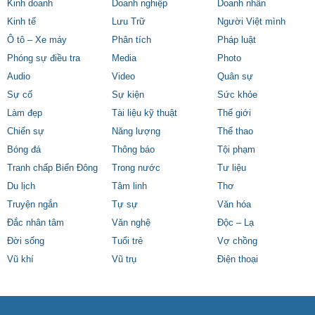
Kinh doanh
Doanh nghiệp
Doanh nhân
Kinh tế
Lưu Trữ
Người Việt mình
Ô tô – Xe máy
Phân tích
Pháp luật
Phóng sự điều tra
Media
Photo
Audio
Video
Quân sự
Sự cố
Sự kiện
Sức khỏe
Làm đẹp
Tài liệu kỹ thuật
Thế giới
Chiến sự
Năng lượng
Thể thao
Bóng đá
Thông báo
Tội phạm
Tranh chấp Biển Đông
Trong nước
Tư liệu
Du lịch
Tâm linh
Thơ
Truyện ngắn
Tự sự
Văn hóa
Đắc nhân tâm
Văn nghệ
Độc – Lạ
Đời sống
Tuổi trẻ
Vợ chồng
Vũ khí
Vũ trụ
Điện thoại