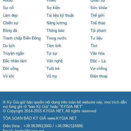
Audio
Video
Quân sự
Sự cố
Sự kiện
Sức khỏe
Làm đẹp
Tài liệu kỹ thuật
Thế giới
Chiến sự
Năng lượng
Thể thao
Bóng đá
Thông báo
Tội phạm
Tranh chấp Biển Đông
Trong nước
Tư liệu
Du lịch
Tâm linh
Thơ
Truyện ngắn
Tự sự
Văn hóa
Đắc nhân tâm
Văn nghệ
Độc – Lạ
Đời sống
Tuổi trẻ
Vợ chồng
Vũ khí
Vũ trụ
Điện thoại
® Ký Giả giữ bản quyền nội dung trên toàn bộ website này, mọi trích dẫn
vui lòng ghi rõ “báo Ký Giả” hoặc “KYGIA.NET”
© Copyright 2014-2015 KYGIA.NET, All rights reserved
TÒA SOẠN BÁO KÝ GIẢ
www.KYGIA.NET
Điện thoại.: +38.0639912660 / +38.0962116886