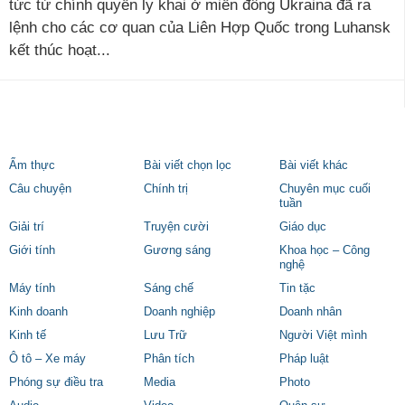
tức từ chính quyền ly khai ở miền đông Ukraina đã ra
lệnh cho các cơ quan của Liên Hợp Quốc trong Luhansk
kết thúc hoạt...
Ẩm thực
Bài viết chọn lọc
Bài viết khác
Câu chuyện
Chính trị
Chuyên mục cuối
tuần
Giải trí
Truyện cười
Giáo dục
Giới tính
Gương sáng
Khoa học – Công
nghệ
Máy tính
Sáng chế
Tin tặc
Kinh doanh
Doanh nghiệp
Doanh nhân
Kinh tế
Lưu Trữ
Người Việt mình
Ô tô – Xe máy
Phân tích
Pháp luật
Phóng sự điều tra
Media
Photo