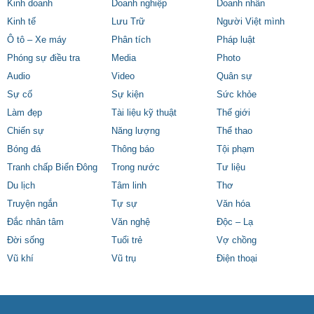
Kinh doanh
Doanh nghiệp
Doanh nhân
Kinh tế
Lưu Trữ
Người Việt mình
Ô tô – Xe máy
Phân tích
Pháp luật
Phóng sự điều tra
Media
Photo
Audio
Video
Quân sự
Sự cố
Sự kiện
Sức khỏe
Làm đẹp
Tài liệu kỹ thuật
Thế giới
Chiến sự
Năng lượng
Thể thao
Bóng đá
Thông báo
Tội phạm
Tranh chấp Biển Đông
Trong nước
Tư liệu
Du lịch
Tâm linh
Thơ
Truyện ngắn
Tự sự
Văn hóa
Đắc nhân tâm
Văn nghệ
Độc – Lạ
Đời sống
Tuổi trẻ
Vợ chồng
Vũ khí
Vũ trụ
Điện thoại