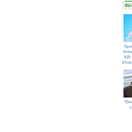
Bài
Sput
khỏe
Kết
khoa
đối 
"Đau
c