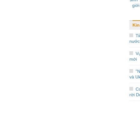
giới
Kin
Ti
nước
Vụ
mới
"
và Uk
C
rời 