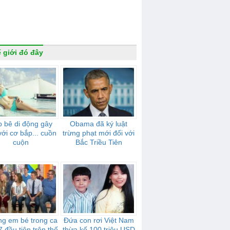
 giới đó đây
 bê di động gây
Obama đã ký luật
với cơ bắp... cuồn
trừng phạt mới đối với
cuộn
Bắc Triều Tiên
g em bé trong ca
Đứa con rơi Việt Nam
7 đầu tiên trên thế
thừa kế 100 triệu USD