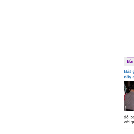
Bài
Bắt 
dây 
độ b
với q