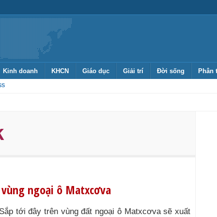
Kinh doanh
KHCN
Giáo dục
Giải trí
Đời sống
Phân 
SS
k
ở vùng ngoại ô Matxcơva
Sắp tới đây trên vùng đất ngoại ô Matxcơva sẽ xuất