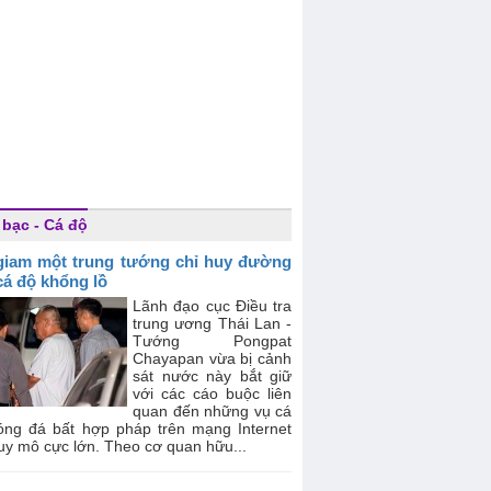
 bạc - Cá độ
giam một trung tướng chỉ huy đường
cá độ khổng lồ
Lãnh đạo cục Điều tra
trung ương Thái Lan -
Tướng Pongpat
Chayapan vừa bị cảnh
sát nước này bắt giữ
với các cáo buộc liên
quan đến những vụ cá
óng đá bất hợp pháp trên mạng Internet
uy mô cực lớn. Theo cơ quan hữu...