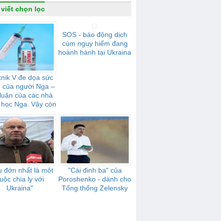
 viết chọn lọc
SOS - báo động dịch
cúm nguy hiểm đang
hoành hành tại Ukraina
nik V đe dọa sức
 của người Nga –
 luận của các nhà
 học Nga. Vậy còn
với người Ukraina
thì sao?
 đớn nhất là một
"Cái đinh ba" của
uộc chia ly với
Poroshenko - dành cho
Ukraina"
Tổng thống Zelensky