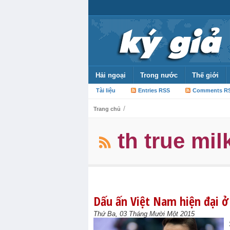
Hải ngoại
Trong nước
Thế giới
Tài liệu
Entries RSS
Comments R
/
Trang chủ
th true mil
Dấu ấn Việt Nam hiện đại 
Thứ Ba, 03 Tháng Mười Một 2015