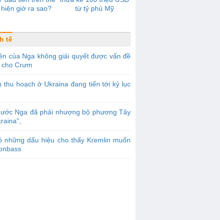
 hiện giờ ra sao?
từ tỷ phú Mỹ
h tế
ền của Nga không giải quyết được vấn đề
 cho Crưm
 thu hoạch ở Ukraina đang tiến tới kỷ lục
Nước Nga đã phải nhượng bộ phương Tây
raina",
ó những dấu hiệu cho thấy Kremlin muốn
Donbass