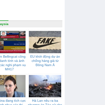
aysia
 Bellingcat công
EU khởi động dự án
danh tính và ảnh
chống hàng giả từ
các nghi phạm vụ
Đông Nam Á
MH17
ina đang tích cực
Hà Lan nêu ra ba
inh phục các thị
phương án Tòa xử cho