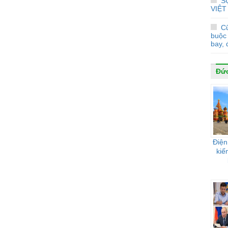
S
VIỆT
Cũ
buộc 
bay, 
Đứ
Điện
kiế