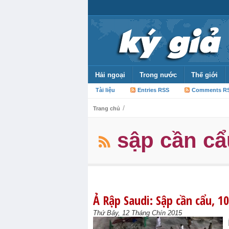
Hải ngoại
Trong nước
Thế giới
Tài liệu
Entries RSS
Comments R
/
Trang chủ
sập cần cẩ
Ả Rập Saudi: Sập cần cẩu, 1
Thứ Bảy, 12 Tháng Chín 2015