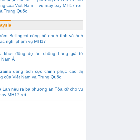
ờng của Việt Nam
vụ máy bay MH17 rơi
và Trung Quốc
aysia
óm Bellingcat công bố danh tính và ảnh
các nghi phạm vụ MH17
U khởi động dự án chống hàng giả từ
 Nam Á
raina đang tích cực chinh phục các thị
ng của Việt Nam và Trung Quốc
 Lan nêu ra ba phương án Tòa xử cho vụ
bay MH17 rơi