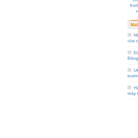
trư
Mal
Nh
của 
E
Đông
Uk
trườ
Hà
máy 