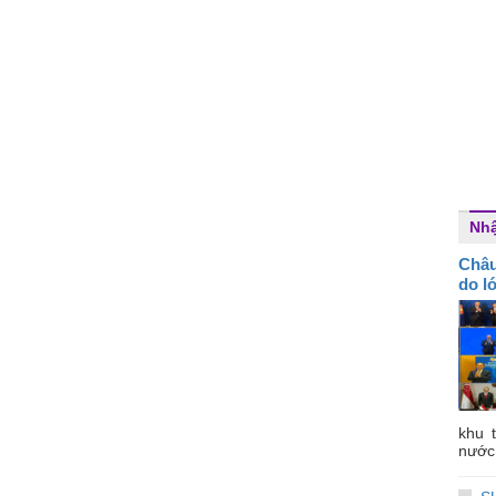
Nhậ
Châu
do l
khu 
nước 