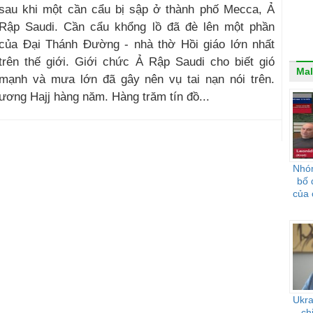
sau khi một cần cẩu bị sập ở thành phố Mecca, Ả
Rập Saudi. Cần cẩu khổng lồ đã đè lên một phần
của Đại Thánh Đường - nhà thờ Hồi giáo lớn nhất
trên thế giới. Giới chức Ả Rập Saudi cho biết gió
Mal
mạnh và mưa lớn đã gây nên vụ tai nạn nói trên.
ương Hajj hàng năm. Hàng trăm tín đồ...
Nhóm
bố 
của 
Ukra
ch