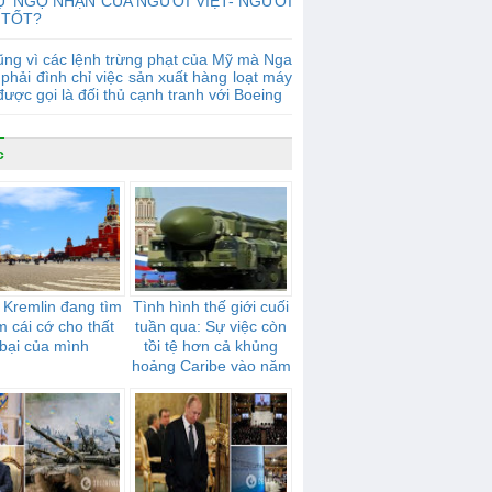
Ự NGỘ NHẬN CỦA NGƯỜI VIỆT- NGƯỜI
 TỐT?
ng vì các lệnh trừng phạt của Mỹ mà Nga
phải đình chỉ việc sản xuất hàng loạt máy
được gọi là đối thủ cạnh tranh với Boeing
c
 Kremlin đang tìm
Tình hình thế giới cuối
m cái cớ cho thất
tuần qua: Sự việc còn
bại của mình
tồi tệ hơn cả khủng
hoảng Caribe vào năm
1962