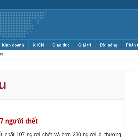
Kinh doanh
KHCN
Giáo dục
Giải trí
Đời sống
Phân 
SS
u
07 người chết
Ít nhất 107 người chết và hơn 230 người bị thương