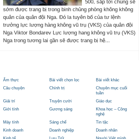
500, sắp tới chúng sẽ
sớm được trang bị trong binh chủng phòng không không
quân của quân đội Nga. Đó la tuyên bố của tư lệnh
trưởng lực lượng hàng không vũ trụ (VKS) của quân đội
Nga Viktor Bondarev Lực lượng hang không vũ trụ (VKS)
Nga trong tương lai gần sẽ được trang bị hệ...
Ẩm thực
Bài viết chọn lọc
Bài viết khác
Câu chuyện
Chính trị
Chuyên mục cuối
tuần
Giải trí
Truyện cười
Giáo dục
Giới tính
Gương sáng
Khoa học – Công
nghệ
Máy tính
Sáng chế
Tin tặc
Kinh doanh
Doanh nghiệp
Doanh nhân
Kinh tế
Lưu Trữ
Người Việt mình