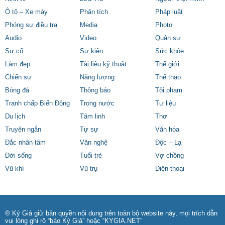
Ô tô – Xe máy
Phân tích
Pháp luật
Phóng sự điều tra
Media
Photo
Audio
Video
Quân sự
Sự cố
Sự kiện
Sức khỏe
Làm đẹp
Tài liệu kỹ thuật
Thế giới
Chiến sự
Năng lượng
Thể thao
Bóng đá
Thông báo
Tội phạm
Tranh chấp Biển Đông
Trong nước
Tư liệu
Du lịch
Tâm linh
Thơ
Truyện ngắn
Tự sự
Văn hóa
Đắc nhân tâm
Văn nghệ
Độc – Lạ
Đời sống
Tuổi trẻ
Vợ chồng
Vũ khí
Vũ trụ
Điện thoại
® Ký Giả giữ bản quyền nội dung trên toàn bộ website này, mọi trích dẫn
vui lòng ghi rõ “báo Ký Giả” hoặc “KYGIA.NET”