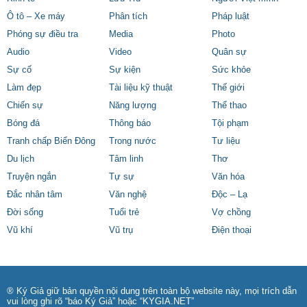
Ô tô – Xe máy
Phân tích
Pháp luật
Phóng sự điều tra
Media
Photo
Audio
Video
Quân sự
Sự cố
Sự kiện
Sức khỏe
Làm đẹp
Tài liệu kỹ thuật
Thế giới
Chiến sự
Năng lượng
Thể thao
Bóng đá
Thông báo
Tội phạm
Tranh chấp Biển Đông
Trong nước
Tư liệu
Du lịch
Tâm linh
Thơ
Truyện ngắn
Tự sự
Văn hóa
Đắc nhân tâm
Văn nghệ
Độc – Lạ
Đời sống
Tuổi trẻ
Vợ chồng
Vũ khí
Vũ trụ
Điện thoại
® Ký Giả giữ bản quyền nội dung trên toàn bộ website này, mọi trích dẫn
vui lòng ghi rõ “báo Ký Giả” hoặc “KYGIA.NET”