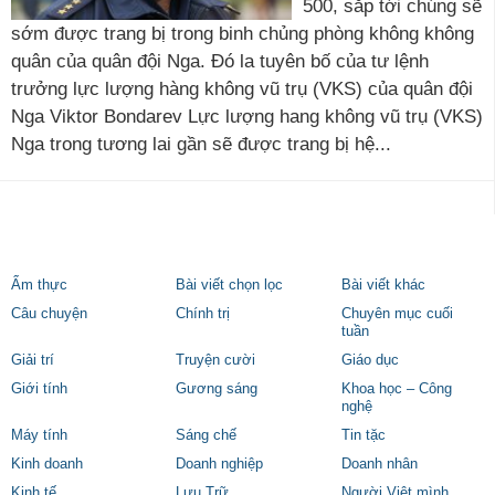
500, sắp tới chúng sẽ
sớm được trang bị trong binh chủng phòng không không
quân của quân đội Nga. Đó la tuyên bố của tư lệnh
trưởng lực lượng hàng không vũ trụ (VKS) của quân đội
Nga Viktor Bondarev Lực lượng hang không vũ trụ (VKS)
Nga trong tương lai gần sẽ được trang bị hệ...
Ẩm thực
Bài viết chọn lọc
Bài viết khác
Câu chuyện
Chính trị
Chuyên mục cuối
tuần
Giải trí
Truyện cười
Giáo dục
Giới tính
Gương sáng
Khoa học – Công
nghệ
Máy tính
Sáng chế
Tin tặc
Kinh doanh
Doanh nghiệp
Doanh nhân
Kinh tế
Lưu Trữ
Người Việt mình