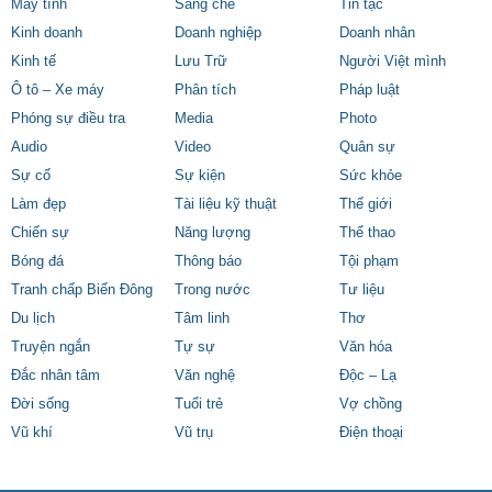
Máy tính
Sáng chế
Tin tặc
Kinh doanh
Doanh nghiệp
Doanh nhân
Kinh tế
Lưu Trữ
Người Việt mình
Ô tô – Xe máy
Phân tích
Pháp luật
Phóng sự điều tra
Media
Photo
Audio
Video
Quân sự
Sự cố
Sự kiện
Sức khỏe
Làm đẹp
Tài liệu kỹ thuật
Thế giới
Chiến sự
Năng lượng
Thể thao
Bóng đá
Thông báo
Tội phạm
Tranh chấp Biển Đông
Trong nước
Tư liệu
Du lịch
Tâm linh
Thơ
Truyện ngắn
Tự sự
Văn hóa
Đắc nhân tâm
Văn nghệ
Độc – Lạ
Đời sống
Tuổi trẻ
Vợ chồng
Vũ khí
Vũ trụ
Điện thoại