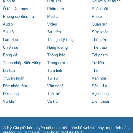
Kinh tế
Lưu Trữ
Người Việt mình
Ô tô – Xe máy
Phân tích
Pháp luật
Phóng sự điều tra
Media
Photo
Audio
Video
Quân sự
Sự cố
Sự kiện
Sức khỏe
Làm đẹp
Tài liệu kỹ thuật
Thế giới
Chiến sự
Năng lượng
Thể thao
Bóng đá
Thông báo
Tội phạm
Tranh chấp Biển Đông
Trong nước
Tư liệu
Du lịch
Tâm linh
Thơ
Truyện ngắn
Tự sự
Văn hóa
Đắc nhân tâm
Văn nghệ
Độc – Lạ
Đời sống
Tuổi trẻ
Vợ chồng
Vũ khí
Vũ trụ
Điện thoại
® Ký Giả giữ bản quyền nội dung trên toàn bộ website này, mọi trích dẫn
vui lòng ghi rõ “báo Ký Giả” hoặc “KYGIA.NET”