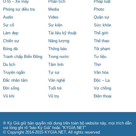
Ô tô – Xe máy
Phân tích
Pháp luật
Phóng sự điều tra
Media
Photo
Audio
Video
Quân sự
Sự cố
Sự kiện
Sức khỏe
Làm đẹp
Tài liệu kỹ thuật
Thế giới
Chiến sự
Năng lượng
Thể thao
Bóng đá
Thông báo
Tội phạm
Tranh chấp Biển Đông
Trong nước
Tư liệu
Du lịch
Tâm linh
Thơ
Truyện ngắn
Tự sự
Văn hóa
Đắc nhân tâm
Văn nghệ
Độc – Lạ
Đời sống
Tuổi trẻ
Vợ chồng
Vũ khí
Vũ trụ
Điện thoại
® Ký Giả giữ bản quyền nội dung trên toàn bộ website này, mọi trích dẫn
vui lòng ghi rõ “báo Ký Giả” hoặc “KYGIA.NET”
© Copyright 2014-2015 KYGIA.NET, All rights reserved