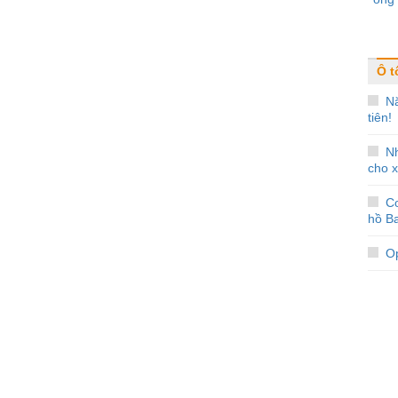
Ô t
Nă
tiên!
N
cho x
Co
hồ Ba
Op