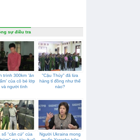
ng sự điều tra
 trình 300km 'ăn
"Cậu Thủy" đã lừa
cấm' của cô bé lớp
hàng tỉ đồng như thế
 và người tình
nào?
 sổ “căn cứ” của
Người Ukraina mong
 trùm” ma túy ở vũ
muốn Yaresko trên