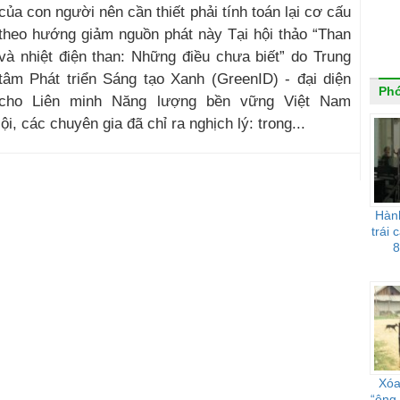
của con người nên cần thiết phải tính toán lại cơ cấu
theo hướng giảm nguồn phát này Tại hội thảo “Than
và nhiệt điện than: Những điều chưa biết” do Trung
tâm Phát triển Sáng tạo Xanh (GreenID) - đại diện
Phó
cho Liên minh Năng lượng bền vững Việt Nam
, các chuyên gia đã chỉ ra nghịch lý: trong...
Hành
trái 
8
Xóa
“ông