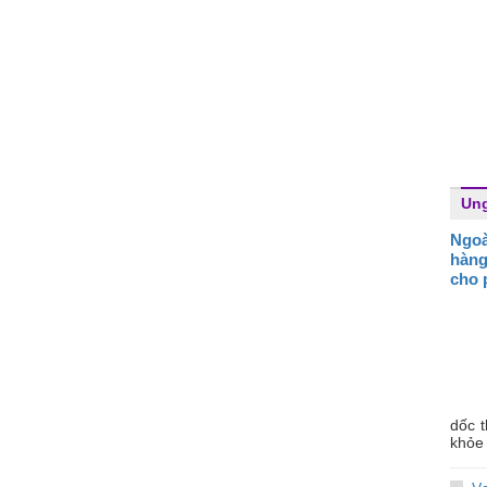
Ung
Ngoà
hàng
cho 
dốc 
khỏe 