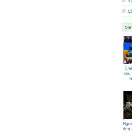
Vạ
Cầ
Sin
Châ
khu 
l
Ngườ
đưa 