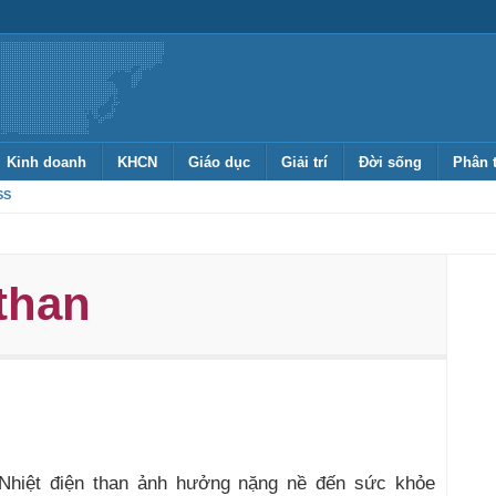
Kinh doanh
KHCN
Giáo dục
Giải trí
Đời sống
Phân 
SS
 than
Nhiệt điện than ảnh hưởng nặng nề đến sức khỏe