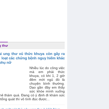
 thư
i ung thư vú thức khuya còn gây ra
 loạt các chứng bệnh nguy hiểm khác
phụ nữ
Nhiều lúc do công việc
mà em phải thức
khuya, có khi 1, 2 giờ
đêm mới ngủ đó là
chuyện bình thường.
Dạo gần đây em thấy
sức khỏe mình xuống
thê thảm quá. Đang có ý định đi khám sức
tổng quát thì vô tình đọc được...