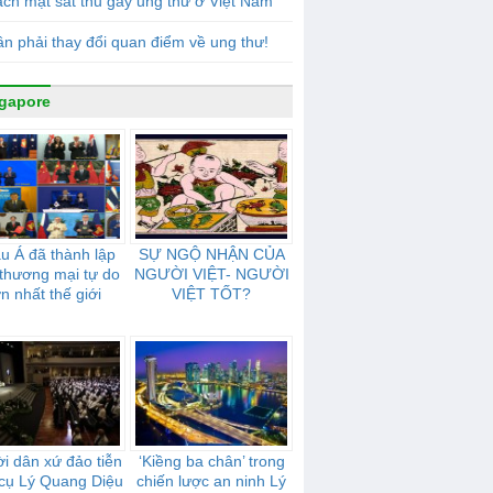
ch mặt sát thủ gây ung thư ở Việt Nam
n phải thay đổi quan điểm về ung thư!
gapore
u Á đã thành lập
SỰ NGỘ NHẬN CỦA
thương mại tự do
NGƯỜI VIỆT- NGƯỜI
ớn nhất thế giới
VIỆT TỐT?
i dân xứ đảo tiễn
‘Kiềng ba chân’ trong
cụ Lý Quang Diệu
chiến lược an ninh Lý