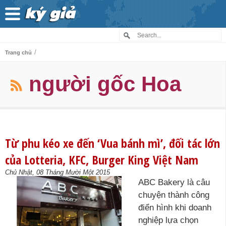
/
Trang chủ
người gốc Hoa
Từ phu kéo xe đến ‘Vua bánh mì’, đối tác lớn
của Lotteria, KFC, Burger King Việt Nam
Chủ Nhật, 08 Tháng Mười Một 2015
ABC Bakery là câu
chuyện thành công
điển hình khi doanh
nghiệp lựa chọn