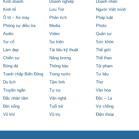
Kinh doanh
Doanh nghiệp
Doanh nhân
Kinh tế
Lưu Trữ
Người Việt mình
Ô tô – Xe máy
Phân tích
Pháp luật
Phóng sự điều tra
Media
Photo
Audio
Video
Quân sự
Sự cố
Sự kiện
Sức khỏe
Làm đẹp
Tài liệu kỹ thuật
Thế giới
Chiến sự
Năng lượng
Thể thao
Bóng đá
Thông báo
Tội phạm
Tranh chấp Biển Đông
Trong nước
Tư liệu
Du lịch
Tâm linh
Thơ
Truyện ngắn
Tự sự
Văn hóa
Đắc nhân tâm
Văn nghệ
Độc – Lạ
Đời sống
Tuổi trẻ
Vợ chồng
Vũ khí
Vũ trụ
Điện thoại