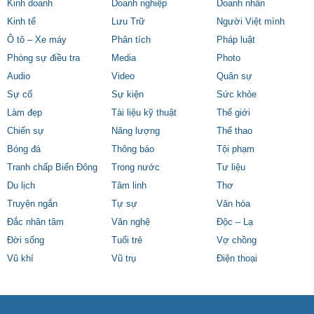
Kinh doanh
Doanh nghiệp
Doanh nhân
Kinh tế
Lưu Trữ
Người Việt mình
Ô tô – Xe máy
Phân tích
Pháp luật
Phóng sự điều tra
Media
Photo
Audio
Video
Quân sự
Sự cố
Sự kiện
Sức khỏe
Làm đẹp
Tài liệu kỹ thuật
Thế giới
Chiến sự
Năng lượng
Thể thao
Bóng đá
Thông báo
Tội phạm
Tranh chấp Biển Đông
Trong nước
Tư liệu
Du lịch
Tâm linh
Thơ
Truyện ngắn
Tự sự
Văn hóa
Đắc nhân tâm
Văn nghệ
Độc – Lạ
Đời sống
Tuổi trẻ
Vợ chồng
Vũ khí
Vũ trụ
Điện thoại