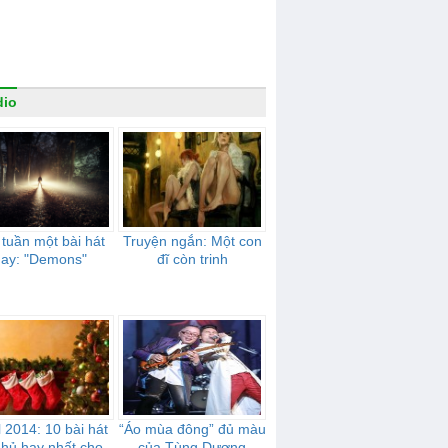
dio
 tuần một bài hát
Truyện ngắn: Một con
hay: "Demons"
đĩ còn trinh
 2014: 10 bài hát
“Áo mùa đông” đủ màu
 hủ hay nhất cho
của Tùng Dương