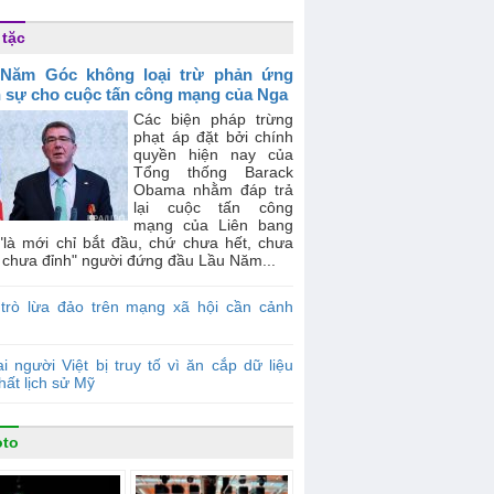
 tặc
 Năm Góc không loại trừ phản ứng
 sự cho cuộc tấn công mạng của Nga
Các biện pháp trừng
phạt áp đặt bởi chính
quyền hiện nay của
Tổng thống Barack
Obama nhằm đáp trả
lại cuộc tấn công
mạng của Liên bang
"là mới chỉ bắt đầu, chứ chưa hết, chưa
 chưa đỉnh" người đứng đầu Lầu Năm...
 trò lừa đảo trên mạng xã hội cần cảnh
i người Việt bị truy tố vì ăn cắp dữ liệu
hất lịch sử Mỹ
oto