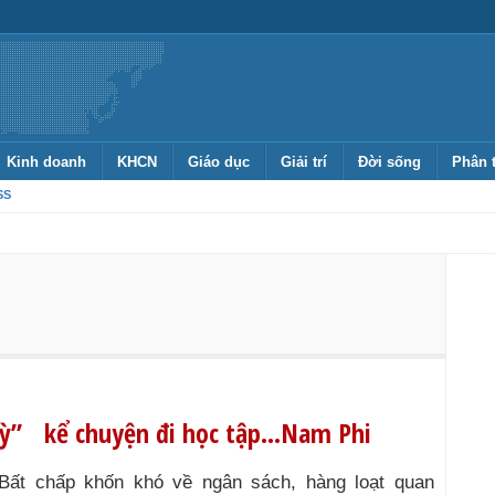
Kinh doanh
KHCN
Giáo dục
Giải trí
Đời sống
Phân 
SS
kỳ” kể chuyện đi học tập…Nam Phi
Bất chấp khốn khó về ngân sách, hàng loạt quan