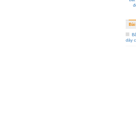
đ
Bài
B
dây c