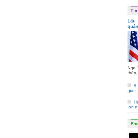
Tin
Lầu
quân
Nga 
thấp,
8
giác
Ha
lớn n
Ph