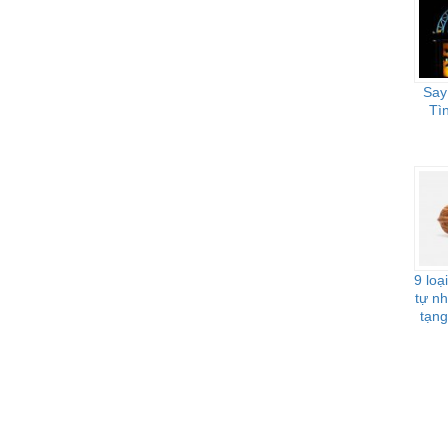
Say
Tì
9 loạ
tự nh
tạng