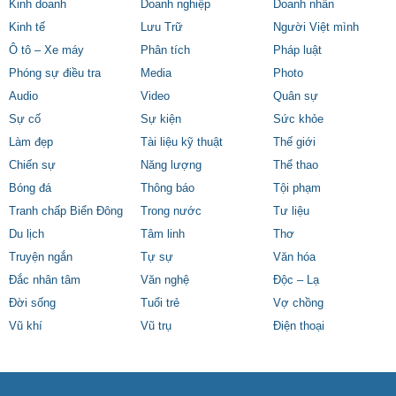
Kinh doanh
Doanh nghiệp
Doanh nhân
Kinh tế
Lưu Trữ
Người Việt mình
Ô tô – Xe máy
Phân tích
Pháp luật
Phóng sự điều tra
Media
Photo
Audio
Video
Quân sự
Sự cố
Sự kiện
Sức khỏe
Làm đẹp
Tài liệu kỹ thuật
Thế giới
Chiến sự
Năng lượng
Thể thao
Bóng đá
Thông báo
Tội phạm
Tranh chấp Biển Đông
Trong nước
Tư liệu
Du lịch
Tâm linh
Thơ
Truyện ngắn
Tự sự
Văn hóa
Đắc nhân tâm
Văn nghệ
Độc – Lạ
Đời sống
Tuổi trẻ
Vợ chồng
Vũ khí
Vũ trụ
Điện thoại