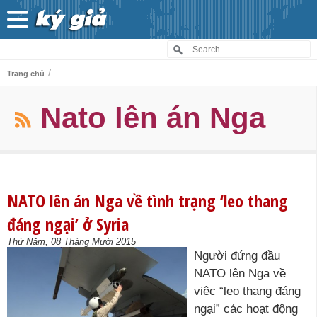
/
Trang chủ
Nato lên án Nga
NATO lên án Nga về tình trạng ‘leo thang
đáng ngại’ ở Syria
Thứ Năm, 08 Tháng Mười 2015
Người đứng đầu
NATO lên Nga về
việc “leo thang đáng
ngại” các hoạt động