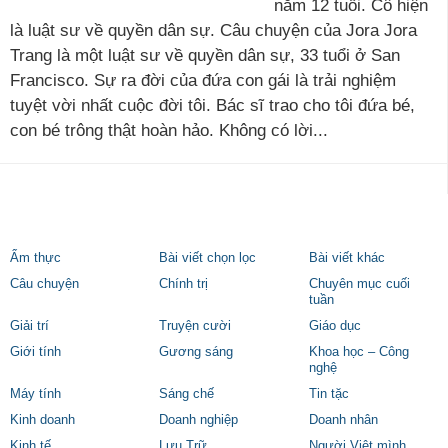
năm 12 tuổi. Cô hiện
là luật sư về quyền dân sự. Câu chuyện của Jora Jora
Trang là một luật sư về quyền dân sự, 33 tuổi ở San
Francisco. Sự ra đời của đứa con gái là trải nghiệm
tuyệt vời nhất cuộc đời tôi. Bác sĩ trao cho tôi đứa bé,
con bé trông thật hoàn hảo. Không có lời...
Ẩm thực
Bài viết chọn lọc
Bài viết khác
Câu chuyện
Chính trị
Chuyên mục cuối
tuần
Giải trí
Truyện cười
Giáo dục
Giới tính
Gương sáng
Khoa học – Công
nghệ
Máy tính
Sáng chế
Tin tặc
Kinh doanh
Doanh nghiệp
Doanh nhân
Kinh tế
Lưu Trữ
Người Việt mình