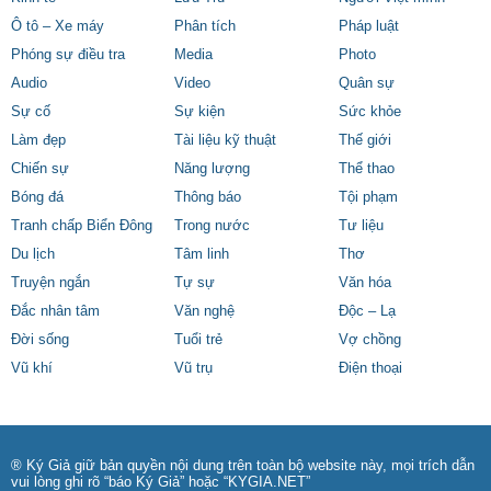
Ô tô – Xe máy
Phân tích
Pháp luật
Phóng sự điều tra
Media
Photo
Audio
Video
Quân sự
Sự cố
Sự kiện
Sức khỏe
Làm đẹp
Tài liệu kỹ thuật
Thế giới
Chiến sự
Năng lượng
Thể thao
Bóng đá
Thông báo
Tội phạm
Tranh chấp Biển Đông
Trong nước
Tư liệu
Du lịch
Tâm linh
Thơ
Truyện ngắn
Tự sự
Văn hóa
Đắc nhân tâm
Văn nghệ
Độc – Lạ
Đời sống
Tuổi trẻ
Vợ chồng
Vũ khí
Vũ trụ
Điện thoại
® Ký Giả giữ bản quyền nội dung trên toàn bộ website này, mọi trích dẫn
vui lòng ghi rõ “báo Ký Giả” hoặc “KYGIA.NET”