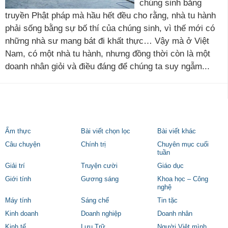
chúng sinh bằng
truyền Phật pháp mà hầu hết đều cho rằng, nhà tu hành
phải sống bằng sự bố thí của chúng sinh, vì thế mới có
những nhà sư mang bát đi khất thực… Vậy mà ở Việt
Nam, có một nhà tu hành, nhưng đồng thời còn là một
doanh nhân giỏi và điều đáng để chúng ta suy ngẫm...
Ẩm thực
Bài viết chọn lọc
Bài viết khác
Câu chuyện
Chính trị
Chuyên mục cuối
tuần
Giải trí
Truyện cười
Giáo dục
Giới tính
Gương sáng
Khoa học – Công
nghệ
Máy tính
Sáng chế
Tin tặc
Kinh doanh
Doanh nghiệp
Doanh nhân
Kinh tế
Lưu Trữ
Người Việt mình