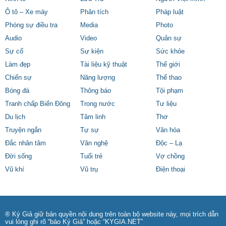
Ô tô – Xe máy
Phân tích
Pháp luật
Phóng sự điều tra
Media
Photo
Audio
Video
Quân sự
Sự cố
Sự kiện
Sức khỏe
Làm đẹp
Tài liệu kỹ thuật
Thế giới
Chiến sự
Năng lượng
Thể thao
Bóng đá
Thông báo
Tội phạm
Tranh chấp Biển Đông
Trong nước
Tư liệu
Du lịch
Tâm linh
Thơ
Truyện ngắn
Tự sự
Văn hóa
Đắc nhân tâm
Văn nghệ
Độc – Lạ
Đời sống
Tuổi trẻ
Vợ chồng
Vũ khí
Vũ trụ
Điện thoại
® Ký Giả giữ bản quyền nội dung trên toàn bộ website này, mọi trích dẫn
vui lòng ghi rõ “báo Ký Giả” hoặc “KYGIA.NET”