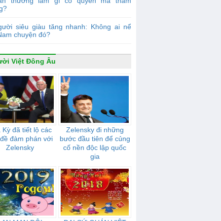
ân thường làm gì có quyền mà tham
g?
gười siêu giàu tăng nhanh: Không ai nể
 Nam chuyện đó?
ời Việt Đông Âu
Kỳ đã tiết lộ các
Zelensky đi những
 đề đàm phán với
bước đầu tiên để củng
Zelensky
cố nền độc lập quốc
gia