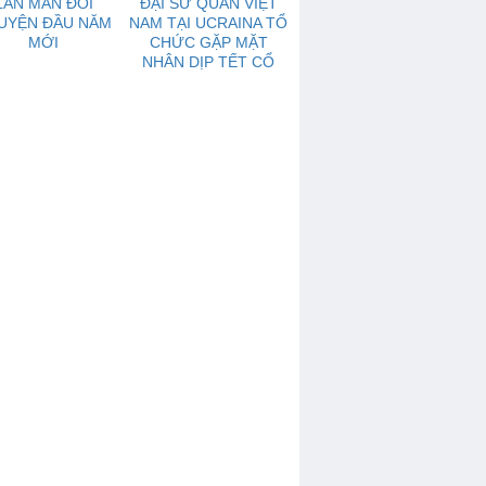
LAN MAN ĐÔI
ĐẠI SỨ QUÁN VIỆT
UYỆN ĐẦU NĂM
NAM TẠI UCRAINA TỔ
MỚI
CHỨC GẶP MẶT
NHÂN DỊP TẾT CỔ
TRUYỀN MẬU TUẤT -
2018.