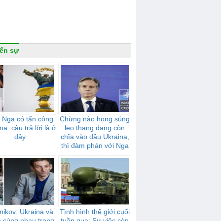
ến sự
 Nga có tấn công
Chừng nào họng súng
na: câu trả lời là ở
leo thang đang còn
đây
chĩa vào đầu Ukraina,
thì đàm phán với Nga
sẽ không có tiến triển
nikov: Ukraina và
Tình hình thế giới cuối
n cùng nhau trong
tuần qua: Sự việc còn