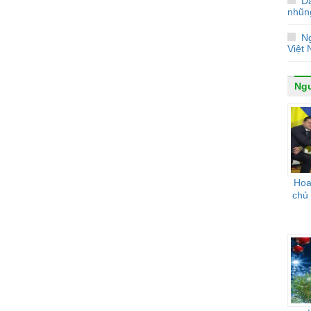
D
nhũn
N
Việt
Ngư
Hoa 
chủ