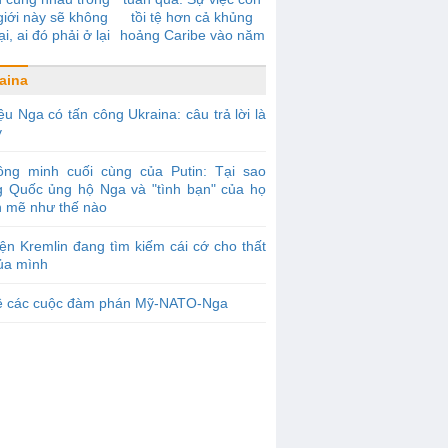
giới này sẽ không
tồi tệ hơn cả khủng
ại, ai đó phải ở lại
hoảng Caribe vào năm
một mình
1962
aina
ệu Nga có tấn công Ukraina: câu trả lời là
y
ồng minh cuối cùng của Putin: Tại sao
g Quốc ủng hộ Nga và "tình bạn" của họ
 mẽ như thế nào
ện Kremlin đang tìm kiếm cái cớ cho thất
của mình
ề các cuộc đàm phán Mỹ-NATO-Nga