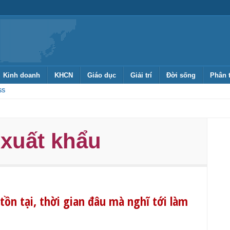
Kinh doanh
KHCN
Giáo dục
Giải trí
Đời sống
Phân 
SS
xuất khẩu
 tồn tại, thời gian đâu mà nghĩ tới làm