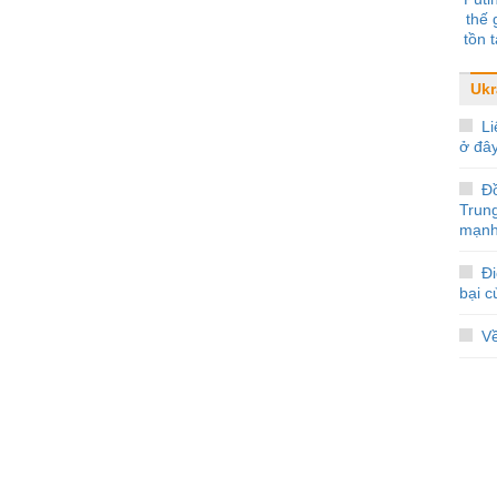
thế 
tồn t
Ukr
Li
ở đâ
Đ
Trun
mạnh
Đi
bại 
V