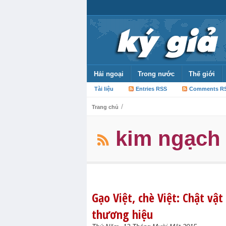
Hải ngoại
Trong nước
Thế giới
Tài liệu
Entries RSS
Comments R
/
Trang chủ
kim ngạch 
Gạo Việt, chè Việt: Chật vật
thương hiệu