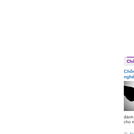
Ch
Chốn
ngh
đánh
cho m