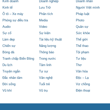
Kinh doanh
Doanh nghiệp
Doanh nhân
Kinh tế
Lưu Trữ
Người Việt mình
Ô tô – Xe máy
Phân tích
Pháp luật
Phóng sự điều tra
Media
Photo
Audio
Video
Quân sự
Sự cố
Sự kiện
Sức khỏe
Làm đẹp
Tài liệu kỹ thuật
Thế giới
Chiến sự
Năng lượng
Thể thao
Bóng đá
Thông báo
Tội phạm
Tranh chấp Biển Đông
Trong nước
Tư liệu
Du lịch
Tâm linh
Thơ
Truyện ngắn
Tự sự
Văn hóa
Đắc nhân tâm
Văn nghệ
Độc – Lạ
Đời sống
Tuổi trẻ
Vợ chồng
Vũ khí
Vũ trụ
Điện thoại