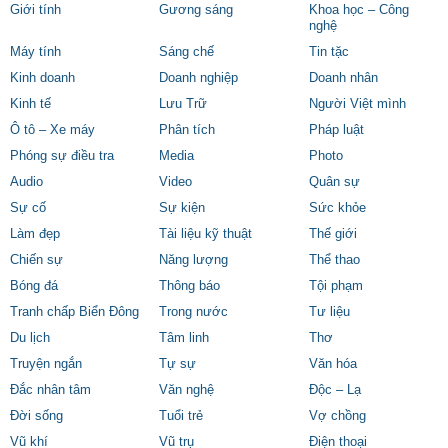
Giới tính
Gương sáng
Khoa học – Công
nghệ
Máy tính
Sáng chế
Tin tặc
Kinh doanh
Doanh nghiệp
Doanh nhân
Kinh tế
Lưu Trữ
Người Việt mình
Ô tô – Xe máy
Phân tích
Pháp luật
Phóng sự điều tra
Media
Photo
Audio
Video
Quân sự
Sự cố
Sự kiện
Sức khỏe
Làm đẹp
Tài liệu kỹ thuật
Thế giới
Chiến sự
Năng lượng
Thể thao
Bóng đá
Thông báo
Tội phạm
Tranh chấp Biển Đông
Trong nước
Tư liệu
Du lịch
Tâm linh
Thơ
Truyện ngắn
Tự sự
Văn hóa
Đắc nhân tâm
Văn nghệ
Độc – Lạ
Đời sống
Tuổi trẻ
Vợ chồng
Vũ khí
Vũ trụ
Điện thoại