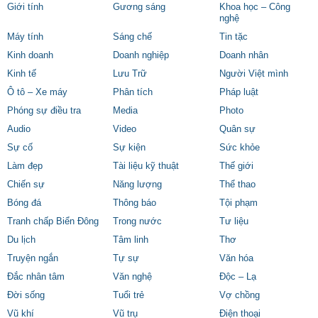
Giới tính
Gương sáng
Khoa học – Công
nghệ
Máy tính
Sáng chế
Tin tặc
Kinh doanh
Doanh nghiệp
Doanh nhân
Kinh tế
Lưu Trữ
Người Việt mình
Ô tô – Xe máy
Phân tích
Pháp luật
Phóng sự điều tra
Media
Photo
Audio
Video
Quân sự
Sự cố
Sự kiện
Sức khỏe
Làm đẹp
Tài liệu kỹ thuật
Thế giới
Chiến sự
Năng lượng
Thể thao
Bóng đá
Thông báo
Tội phạm
Tranh chấp Biển Đông
Trong nước
Tư liệu
Du lịch
Tâm linh
Thơ
Truyện ngắn
Tự sự
Văn hóa
Đắc nhân tâm
Văn nghệ
Độc – Lạ
Đời sống
Tuổi trẻ
Vợ chồng
Vũ khí
Vũ trụ
Điện thoại