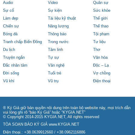
Audio
Video
Quân sự
Sự cố
Sự kiện
Sức khỏe
Làm đẹp
Tài liệu kỹ thuật
Thế giới
Chiến sự
Năng lượng
Thể thao
Bóng đá
Thông báo
Tội phạm
Tranh chấp Biển Đông
Trong nước
Tư liệu
Du lịch
Tâm linh
Thơ
Truyện ngắn
Tự sự
Văn hóa
Đắc nhân tâm
Văn nghệ
Độc – Lạ
Đời sống
Tuổi trẻ
Vợ chồng
Vũ khí
Vũ trụ
Điện thoại
® Ký Giả giữ bản quyền nội dung trên toàn bộ website này, mọi trích dẫn
vui lòng ghi rõ “báo Ký Giả” hoặc “KYGIA.NET”
© Copyright 2014-2015 KYGIA.NET, All rights reserved
TÒA SOẠN BÁO KÝ GIẢ
www.KYGIA.NET
Điện thoại.: +38.0639912660 / +38.0962116886