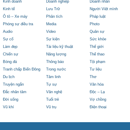
Kinh doanh
Doanh nghiệp
Doanh nhân
Kinh tế
Lưu Trữ
Người Việt mình
Ô tô – Xe máy
Phân tích
Pháp luật
Phóng sự điều tra
Media
Photo
Audio
Video
Quân sự
Sự cố
Sự kiện
Sức khỏe
Làm đẹp
Tài liệu kỹ thuật
Thế giới
Chiến sự
Năng lượng
Thể thao
Bóng đá
Thông báo
Tội phạm
Tranh chấp Biển Đông
Trong nước
Tư liệu
Du lịch
Tâm linh
Thơ
Truyện ngắn
Tự sự
Văn hóa
Đắc nhân tâm
Văn nghệ
Độc – Lạ
Đời sống
Tuổi trẻ
Vợ chồng
Vũ khí
Vũ trụ
Điện thoại