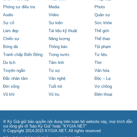
Phóng sự điều tra
Media
Photo
Audio
Video
Quân sự
Sự cố
Sự kiện
Sức khỏe
Làm đẹp
Tài liệu kỹ thuật
Thế giới
Chiến sự
Năng lượng
Thể thao
Bóng đá
Thông báo
Tội phạm
Tranh chấp Biển Đông
Trong nước
Tư liệu
Du lịch
Tâm linh
Thơ
Truyện ngắn
Tự sự
Văn hóa
Đắc nhân tâm
Văn nghệ
Độc – Lạ
Đời sống
Tuổi trẻ
Vợ chồng
Vũ khí
Vũ trụ
Điện thoại
® Ký Giả giữ bản quyền nội dung trên toàn bộ website này, mọi trích dẫn
vui lòng ghi rõ “báo Ký Giả” hoặc “KYGIA.NET”
© Copyright 2014-2015 KYGIA.NET, All rights reserved