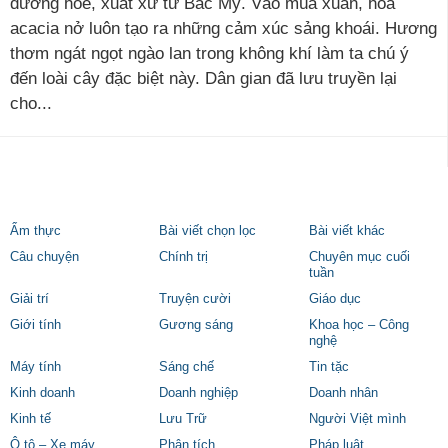
dương hòe, xuất xứ từ Bắc Mỹ. Vào mùa xuân, hoa
acacia nở luôn tạo ra những cảm xúc sảng khoái. Hương
thơm ngát ngọt ngào lan trong không khí làm ta chú ý
đến loài cây đặc biệt này. Dân gian đã lưu truyền lại
cho...
Ẩm thực
Bài viết chọn lọc
Bài viết khác
Câu chuyện
Chính trị
Chuyên mục cuối
tuần
Giải trí
Truyện cười
Giáo dục
Giới tính
Gương sáng
Khoa học – Công
nghệ
Máy tính
Sáng chế
Tin tặc
Kinh doanh
Doanh nghiệp
Doanh nhân
Kinh tế
Lưu Trữ
Người Việt mình
Ô tô – Xe máy
Phân tích
Pháp luật