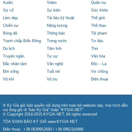
Audio
Video
Quân sự
Sự cố
Sự kiện
Sức khỏe
Làm đẹp
Tài liệu kỹ thuật
Thế giới
Chiến sự
Năng lượng
Thể thao
Bóng đá
Thông báo
Tội phạm
Tranh chấp Biển Đông
Trong nước
Tư liệu
Du lịch
Tâm linh
Thơ
Truyện ngắn
Tự sự
Văn hóa
Đắc nhân tâm
Văn nghệ
Độc – Lạ
Đời sống
Tuổi trẻ
Vợ chồng
Vũ khí
Vũ trụ
Điện thoại
® Ký Giả giữ bản quyền nội dung trên toàn bộ website này, mọi trích dẫn
vui lòng ghi rõ “báo Ký Giả” hoặc “KYGIA.NET”
© Copyright 2014-2015 KYGIA.NET, All rights reserved
TÒA SOẠN BÁO KÝ GIẢ
www.KYGIA.NET
Điện thoại.: +38.0639912660 / +38.0962116886