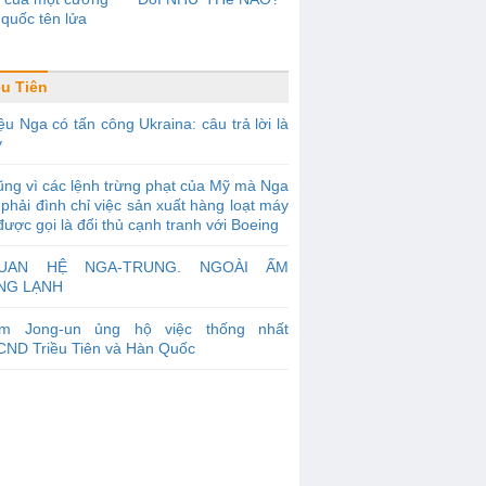
quốc tên lửa
ều Tiên
ệu Nga có tấn công Ukraina: câu trả lời là
y
ng vì các lệnh trừng phạt của Mỹ mà Nga
phải đình chỉ việc sản xuất hàng loạt máy
được gọi là đối thủ cạnh tranh với Boeing
UAN HỆ NGA-TRUNG. NGOÀI ẤM
NG LẠNH
im Jong-un ủng hộ việc thống nhất
ND Triều Tiên và Hàn Quốc