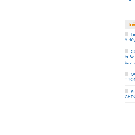
Tri
Li
ở đâ
Cũ
buộc 
bay, 
Q
TRO
K
CHDC