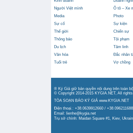
Kinh doanh
Doanh nghi
Người Việt mình
Ô tô – Xe 
Media
Photo
Sự cố
Sự kiện
Thế giới
Chiến sự
Thông báo
Tội phạm
Du lịch
Tâm linh
Văn hóa
Đắc nhân 
Tuổi trẻ
Vợ chồng
® Ký Giả giữ bản quyền nội dung trên toàn bộ
© Copyright 2014-2015 KYGIA.NET, All rights
TÒA SOẠN BÁO KÝ GIẢ
www.KYGIA.NET
Điện thoại.: +38.0639912660 / +38.09621168
Email:
lienhe@kygia.net
Trụ sở chính: Maidan Square #1, Kiev, Ukrai