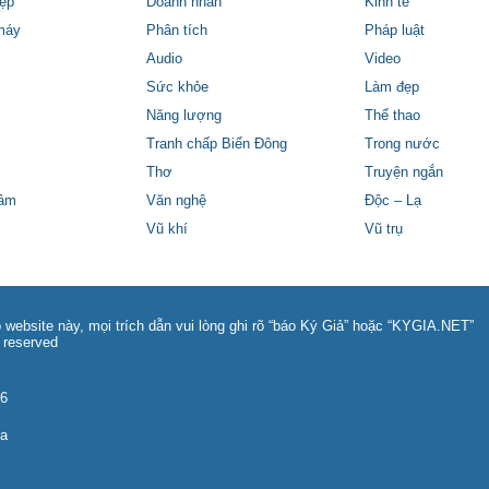
ệp
Doanh nhân
Kinh tế
máy
Phân tích
Pháp luật
Audio
Video
Sức khỏe
Làm đẹp
Năng lượng
Thể thao
Tranh chấp Biển Đông
Trong nước
Thơ
Truyện ngắn
tâm
Văn nghệ
Độc – Lạ
Vũ khí
Vũ trụ
 website này, mọi trích dẫn vui lòng ghi rõ “báo Ký Giả” hoặc “KYGIA.NET”
 reserved
86
na