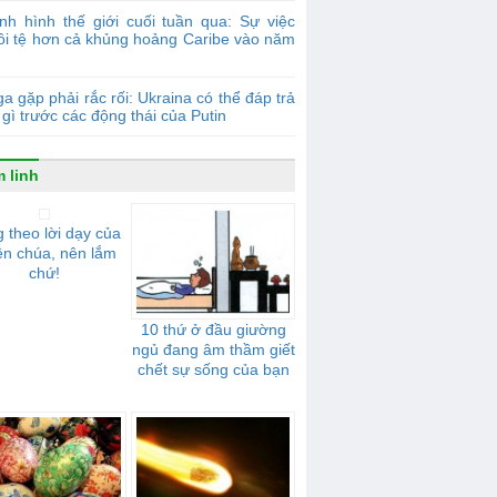
nh hình thế giới cuối tuần qua: Sự việc
tồi tệ hơn cả khủng hoảng Caribe vào năm
a gặp phải rắc rối: Ukraina có thể đáp trả
gì trước các động thái của Putin
 linh
 theo lời dạy của
ên chúa, nên lắm
chứ!
10 thứ ở đầu giường
ngủ đang âm thầm giết
chết sự sống của bạn