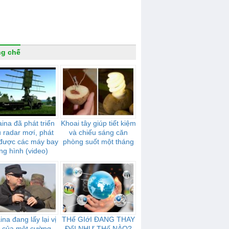
g chế
ina đã phát triển
Khoai tây giúp tiết kiệm
u radar mơí, phát
và chiếu sáng căn
 được các máy bay
phòng suốt một tháng
ng hình (video)
ina đang lấy lại vị
THế GIớI ĐANG THAY
ế của một cường
ĐổI NHƯ THế NÀO?