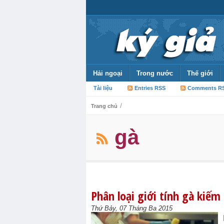
Hải ngoại
Trong nước
Thế giới
Tài liệu
Entries RSS
Comments R
/
Trang chủ
gà
Phân loại giới tính gà kiếm
Thứ Bảy, 07 Tháng Ba 2015