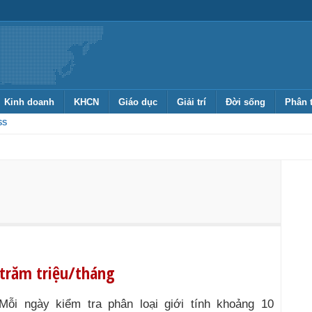
Kinh doanh
KHCN
Giáo dục
Giải trí
Đời sống
Phân 
SS
 trăm triệu/tháng
Mỗi ngày kiểm tra phân loại giới tính khoảng 10