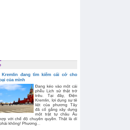
c
 Kremlin đang tìm kiếm cái cớ cho
 bại của mình
Đang kéo vào một cái
phễu Lịch sử thật trớ
trêu. Tại đây, Điện
Kremlin, lợi dụng sự tê
liệt của phương Tây
đã cố gắng xây dựng
một trật tự châu Âu
hợp với chế độ chuyên quyền. Thật là dí
phải không! Phương...