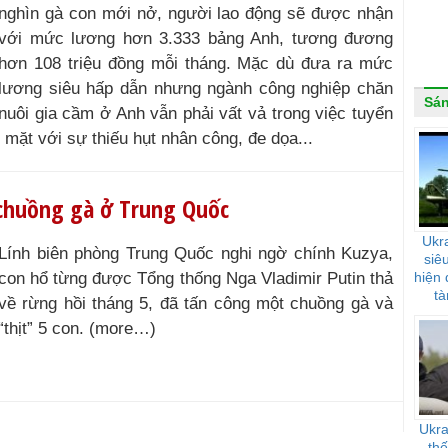
nghìn gà con mới nở, người lao động sẽ được nhận
với mức lương hơn 3.333 bảng Anh, tương đương
hơn 108 triệu đồng mỗi tháng. Mặc dù đưa ra mức
lương siêu hấp dẫn nhưng ngành công nghiệp chăn
Sán
nuôi gia cầm ở Anh vẫn phải vất vả trong việc tuyển
 mặt với sự thiếu hụt nhân công, đe dọa...
 chuồng gà ở Trung Quốc
Ukra
Lính biên phòng Trung Quốc nghi ngờ chính Kuzya,
siê
con hổ từng được Tổng thống Nga Vladimir Putin thả
hiện
tà
về rừng hồi tháng 5, đã tấn công một chuồng gà và
“thịt” 5 con. (more…)
Ukra
th