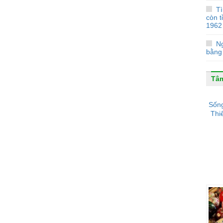
Tì
còn 
1962
Ng
bằng 
Tâm
Sống
Thi