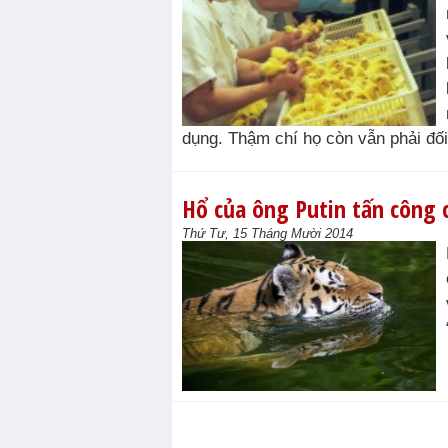
dụng. Thậm chí họ còn vẫn phải đối
Hổ của ông Putin tấn công
Thứ Tư, 15 Tháng Mười 2014