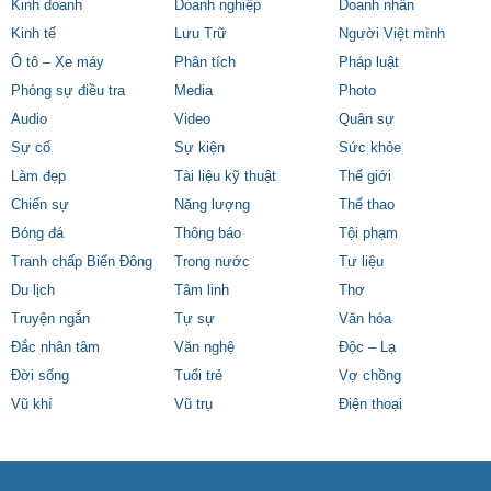
Kinh doanh
Doanh nghiệp
Doanh nhân
Kinh tế
Lưu Trữ
Người Việt mình
Ô tô – Xe máy
Phân tích
Pháp luật
Phóng sự điều tra
Media
Photo
Audio
Video
Quân sự
Sự cố
Sự kiện
Sức khỏe
Làm đẹp
Tài liệu kỹ thuật
Thế giới
Chiến sự
Năng lượng
Thể thao
Bóng đá
Thông báo
Tội phạm
Tranh chấp Biển Đông
Trong nước
Tư liệu
Du lịch
Tâm linh
Thơ
Truyện ngắn
Tự sự
Văn hóa
Đắc nhân tâm
Văn nghệ
Độc – Lạ
Đời sống
Tuổi trẻ
Vợ chồng
Vũ khí
Vũ trụ
Điện thoại