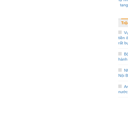
tạng
Trộ
Vụ
tiền
rất b
B
hành 
Nh
Nội B
A
nước