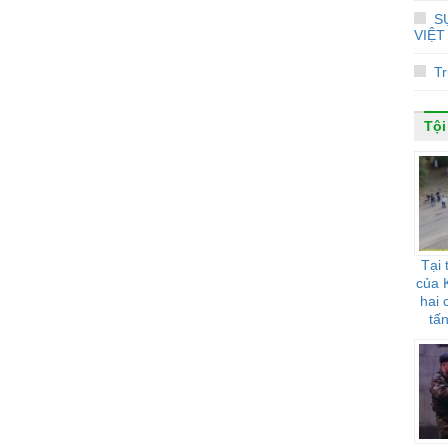
S
VIỆT
Tr
Tội
Tại 
của 
hai 
tấ