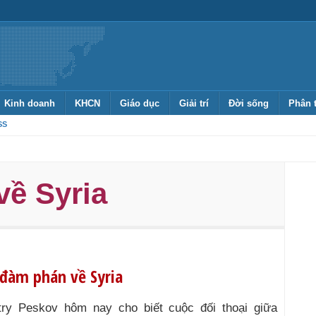
Kinh doanh
KHCN
Giáo dục
Giải trí
Đời sống
Phân 
SS
ề Syria
đàm phán về Syria
try Peskov hôm nay cho biết cuộc đối thoại giữa