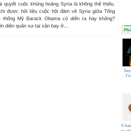
 quyết cuộc khủng hoảng Syria là không thể thiếu.
hi được hỏi liệu cuộc hội đàm về Syria giữa Tổng
ng thống Mỹ Barack Obama có diễn ra hay không?
 diện quân sự tại sân bay ở...
Ph
Say
Tì
9 loạ
tự nh