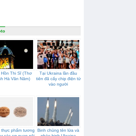
oto
 Hồn Thi Sĩ (Thơ
Tại Ukraina lần đầu
nh Hà Văn Năm)
tiên đã cấy chip điện tử
vào người
i thực phẩm tương
Binh chủng tên lửa và
ư các cơ quan nội
pháo binh Ukraina