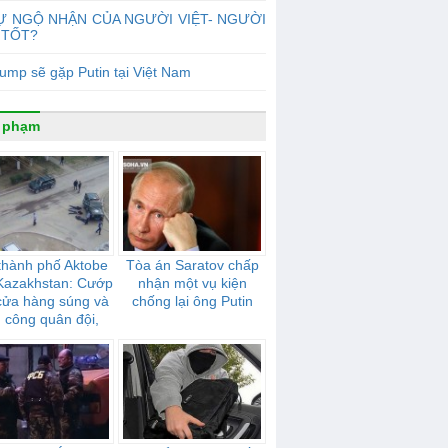
Ự NGỘ NHẬN CỦA NGƯỜI VIỆT- NGƯỜI
 TỐT?
ump sẽ gặp Putin tại Việt Nam
 phạm
thành phố Aktobe
Tòa án Saratov chấp
Kazakhstan: Cướp
nhận một vụ kiện
cửa hàng súng và
chống lại ông Putin
n công quân đội,
cảnh sát