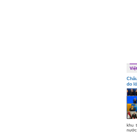
Việ
Châu
do l
khu 
nước 