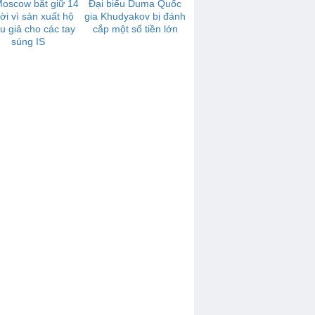
Moscow bắt giữ 14
Đại biểu Duma Quốc
ời vì sản xuất hộ
gia Khudyakov bị đánh
u giả cho các tay
cắp một số tiền lớn
súng IS