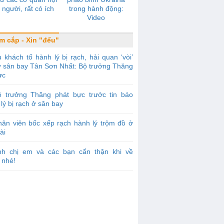
 người, rất có ích
trong hành động:
Video
m cắp - Xin "đểu"
 khách tố hành lý bị rạch, hải quan ‘vòi’
 ở sân bay Tân Sơn Nhất: Bộ trưởng Thăng
ực
ộ trưởng Thăng phát bực trước tin báo
lý bị rạch ở sân bay
ân viên bốc xếp rạch hành lý trộm đồ ở
ài
nh chị em và các bạn cẩn thận khi về
 nhé!