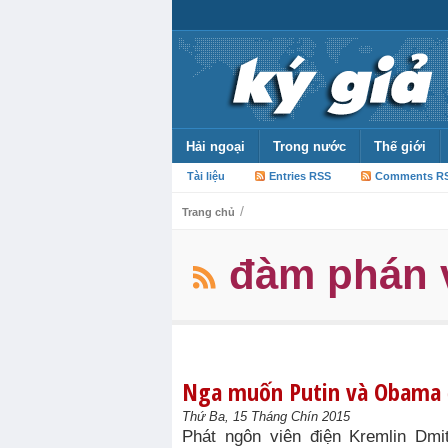
Hải ngoại
Trong nước
Thế giới
Tài liệu
Entries RSS
Comments R
/
Trang chủ
đàm phán v
Nga muốn Putin và Obama 
Thứ Ba, 15 Tháng Chín 2015
Phát ngôn viên điện Kremlin Dmi