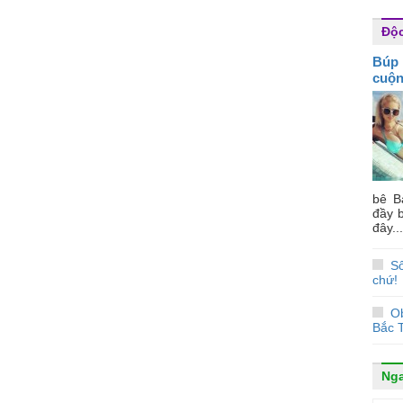
Độc
Búp 
cuộ
bê B
đầy b
đây...
Số
chứ!
O
Bắc T
Ng