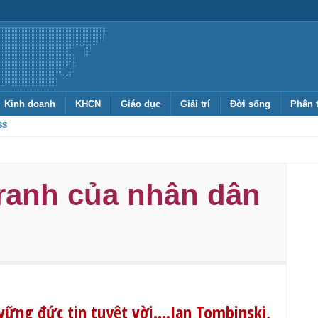
Kinh doanh
KHCN
Giáo dục
Giải trí
Đời sống
Phân 
SS
ranh của nhân dân
vững đức tin tuyệt vời….Ian Tombinski,