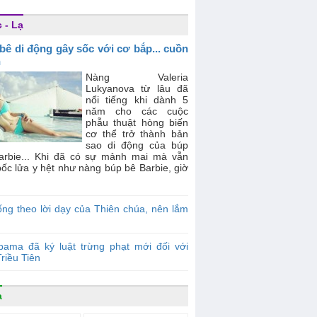
 - Lạ
bê di động gây sốc với cơ bắp... cuồn
n
Nàng Valeria
Lukyanova từ lâu đã
nổi tiếng khi dành 5
năm cho các cuộc
phẫu thuật hòng biến
cơ thể trở thành bản
sao di động của búp
arbie... Khi đã có sự mảnh mai mà vẫn
ốc lửa y hệt như nàng búp bê Barbie, giờ
ng theo lời dạy của Thiên chúa, nên lắm
bama đã ký luật trừng phạt mới đối với
riều Tiên
a