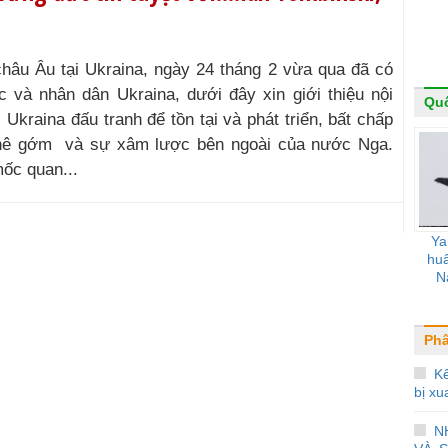
châu Âu tại Ukraina, ngày 24 tháng 2 vừa qua đã có
 và nhân dân Ukraina, dưới đây xin giới thiệu nội
Qu
Ukraina đấu tranh để tồn tại và phát triển, bất chấp
ghê gớm và sự xâm lược bên ngoài của nước Nga.
ốc quan...
Ya
huấ
N
Phâ
Kế
bị xu
N