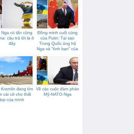
 Nga có tấn công
Đồng minh cuối cùng
na: câu trả lời là ở
của Putin: Tại sao
đây
Trung Quốc ủng hộ
Nga và "tình bạn" của
họ mạnh mẽ như thế
nào
 Kremlin đang tìm
Về các cuộc đàm phán
m cái cớ cho thất
Mỹ-NATO-Nga
bại của mình