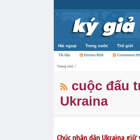
Hải ngoại
Trong nước
Thế giới
Tài liệu
Entries RSS
Comments R
/
Trang chủ
cuộc đấu t
Ukraina
Chúc nhân dân Ukraina giữ 