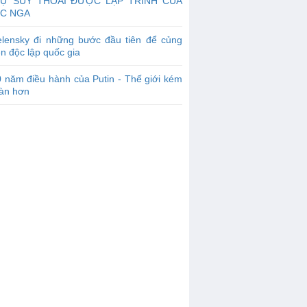
SỰ SUY THOÁI ĐƯỢC LẬP TRÌNH CỦA
C NGA
elensky đi những bước đầu tiên để củng
n độc lập quốc gia
 năm điều hành của Putin - Thế giới kém
oàn hơn