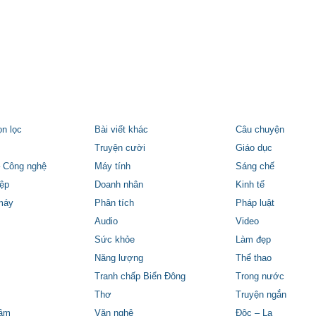
ọn lọc
Bài viết khác
Câu chuyện
Truyện cười
Giáo dục
 Công nghệ
Máy tính
Sáng chế
ệp
Doanh nhân
Kinh tế
máy
Phân tích
Pháp luật
Audio
Video
Sức khỏe
Làm đẹp
Năng lượng
Thể thao
Tranh chấp Biển Đông
Trong nước
Thơ
Truyện ngắn
tâm
Văn nghệ
Độc – Lạ