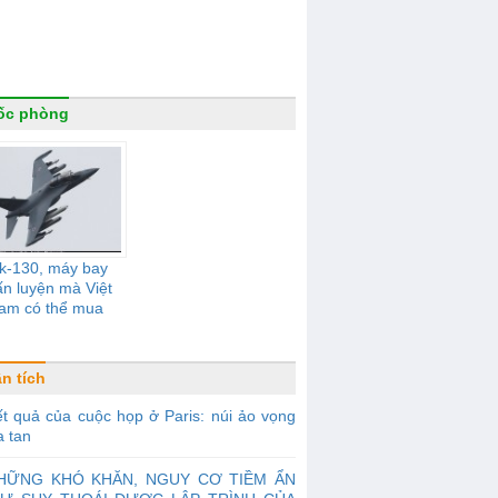
ốc phòng
k-130, máy bay
n luyện mà Việt
am có thể mua
n tích
t quả của cuộc họp ở Paris: núi ảo vọng
a tan
HỮNG KHÓ KHĂN, NGUY CƠ TIỀM ẨN