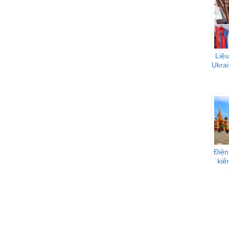
Liệu
Ukrai
Điện
kiế