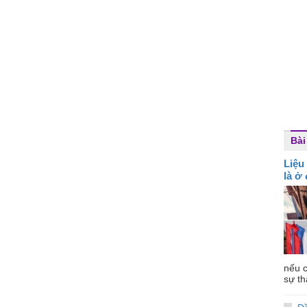
Bài
Liệu
là ở
nếu c
sự th