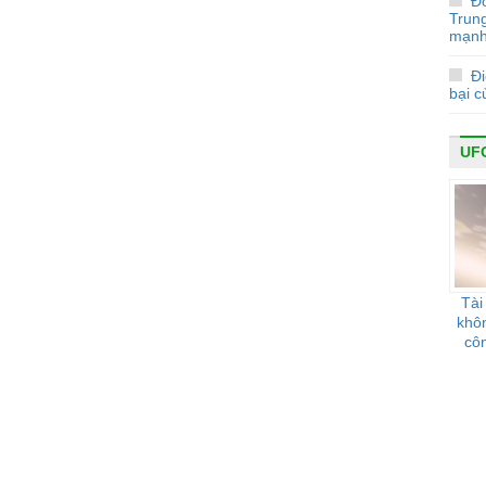
Đ
Trun
mạnh
Đi
bại 
UF
Tài
khô
cô