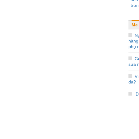
trứn
Mẹ 
N
hàng
phụ 
Gạ
sữa 
V
da?
'Đ