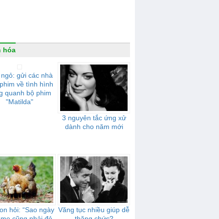
 hóa
ngỏ: gửi các nhà
phim về tình hình
g quanh bộ phim
"Matilda"
3 nguyên tắc ứng xử
dành cho năm mới
on hỏi: “Sao ngày
Văng tục nhiều giúp dễ
 mẹ cũng phải đẻ
thăng chức?