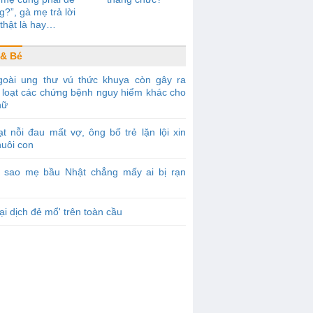
g?”, gà mẹ trả lời
thật là hay…
& Bé
goài ung thư vú thức khuya còn gây ra
 loạt các chứng bệnh nguy hiểm khác cho
nữ
t nỗi đau mất vợ, ông bố trẻ lặn lội xin
nuôi con
ì sao mẹ bầu Nhật chẳng mấy ai bị rạn
ại dịch đẻ mổ' trên toàn cầu