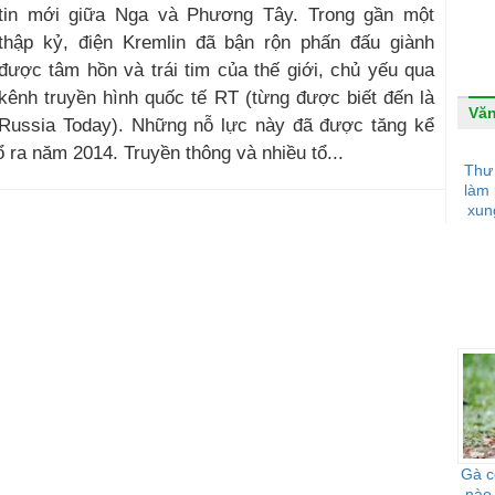
tin mới giữa Nga và Phương Tây. Trong gần một
thập kỷ, điện Kremlin đã bận rộn phấn đấu giành
được tâm hồn và trái tim của thế giới, chủ yếu qua
kênh truyền hình quốc tế RT (từng được biết đến là
Văn
Russia Today). Những nỗ lực này đã được tăng kể
 ra năm 2014. Truyền thông và nhiều tổ...
Thư 
làm 
xun
Gà c
nào