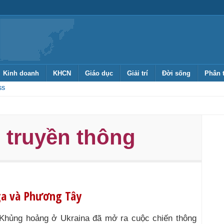
Kinh doanh
KHCN
Giáo dục
Giải trí
Đời sống
Phân 
SS
 truyền thông
ga và Phương Tây
Khủng hoảng ở Ukraina đã mở ra cuộc chiến thông