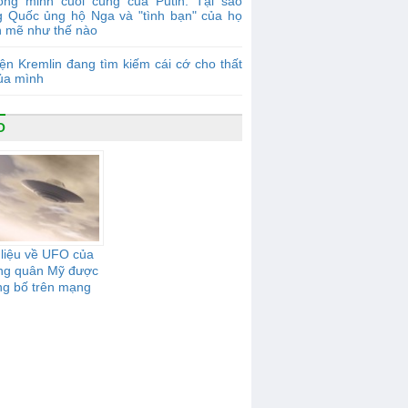
ồng minh cuối cùng của Putin: Tại sao
g Quốc ủng hộ Nga và "tình bạn" của họ
 mẽ như thế nào
ện Kremlin đang tìm kiếm cái cớ cho thất
của mình
O
 liệu về UFO của
ng quân Mỹ được
ng bố trên mạng