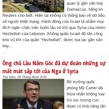
quan lý gần sân bay
Damascus, hãng tin
Reuters cho biết. Hiện tại không có thông báo về dữ liệu
số người thiệt mạng. Hành động của Israel là nhằm mục
đích ngăn chặn việc buôn lậu vũ khí qua Syria của nhóm
Hezbollah của Lebanon. Không quân Israel đã tấn công
kho vũ khí của quân "Hezbollah", được tọa lạc gần sân
bay...
Ông chủ Lầu Năm Góc đã dự đoán những sự
mất mát sắp tới của Nga ở Syria
Thứ Năm, 08 Tháng Mười 2015
Bộ trưởng quốc
phòng Mỹ Carter đã
thừa nhận không loại
trừ lực lượng cực
đoan có khả năng tấn