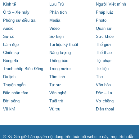
Kinh tế
Lưu Trữ
Người Việt mình
Ô tô – Xe máy
Phân tích
Pháp luật
Phóng sự điều tra
Media
Photo
Audio
Video
Quân sự
Sự cố
Sự kiện
Sức khỏe
Làm đẹp
Tài liệu kỹ thuật
Thế giới
Chiến sự
Năng lượng
Thể thao
Bóng đá
Thông báo
Tội phạm
Tranh chấp Biển Đông
Trong nước
Tư liệu
Du lịch
Tâm linh
Thơ
Truyện ngắn
Tự sự
Văn hóa
Đắc nhân tâm
Văn nghệ
Độc – Lạ
Đời sống
Tuổi trẻ
Vợ chồng
Vũ khí
Vũ trụ
Điện thoại
® Ký Giả giữ bản quyền nội dung trên toàn bộ website này, mọi trích dẫn