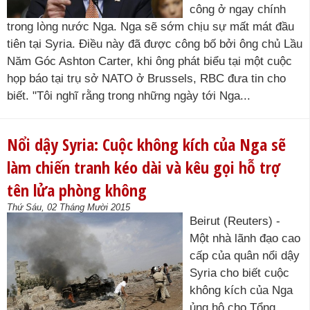
công ở ngay chính
trong lòng nước Nga. Nga sẽ sớm chịu sự mất mát đầu
tiên tại Syria. Điều này đã được công bố bởi ông chủ Lầu
Năm Góc Ashton Carter, khi ông phát biểu tại một cuộc
họp báo tại trụ sở NATO ở Brussels, RBC đưa tin cho
biết. "Tôi nghĩ rằng trong những ngày tới Nga...
Nổi dậy Syria: Cuộc không kích của Nga sẽ
làm chiến tranh kéo dài và kêu gọi hỗ trợ
tên lửa phòng không
Thứ Sáu, 02 Tháng Mười 2015
Beirut (Reuters) -
Một nhà lãnh đạo cao
cấp của quân nổi dậy
Syria cho biết cuộc
không kích của Nga
ủng hộ cho Tổng