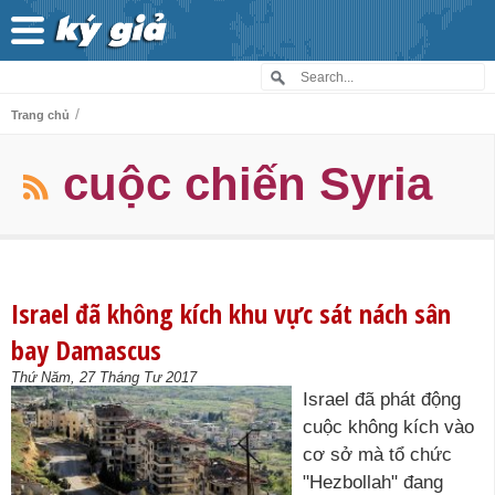
/
Trang chủ
cuộc chiến Syria
Israel đã không kích khu vực sát nách sân
bay Damascus
Thứ Năm, 27 Tháng Tư 2017
Israel đã phát động
cuộc không kích vào
cơ sở mà tổ chức
"Hezbollah" đang