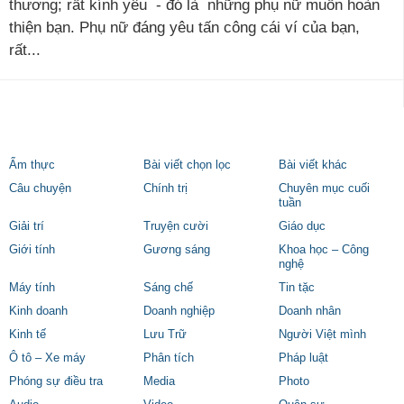
thương; rất kính yêu - đó là những phụ nữ muốn hoàn
thiện bạn. Phụ nữ đáng yêu tấn công cái ví của bạn,
rất...
Ẩm thực
Bài viết chọn lọc
Bài viết khác
Câu chuyện
Chính trị
Chuyên mục cuối
tuần
Giải trí
Truyện cười
Giáo dục
Giới tính
Gương sáng
Khoa học – Công
nghệ
Máy tính
Sáng chế
Tin tặc
Kinh doanh
Doanh nghiệp
Doanh nhân
Kinh tế
Lưu Trữ
Người Việt mình
Ô tô – Xe máy
Phân tích
Pháp luật
Phóng sự điều tra
Media
Photo