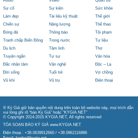
Audio
Video
Quân sự
Sự cố
Sự kiện
Sức khỏe
Làm đẹp
Tài liệu kỹ thuật
Thế giới
Chiến sự
Năng lượng
Thể thao
Bóng đá
Thông báo
Tội phạm
Tranh chấp Biển Đông
Trong nước
Tư liệu
Du lịch
Tâm linh
Thơ
Truyện ngắn
Tự sự
Văn hóa
Đắc nhân tâm
Văn nghệ
Độc – Lạ
Đời sống
Tuổi trẻ
Vợ chồng
Vũ khí
Vũ trụ
Điện thoại
® Ký Giả giữ bản quyền nội dung trên toàn bộ website này, mọi trích dẫn
vui lòng ghi rõ “báo Ký Giả” hoặc “KYGIA.NET”
© Copyright 2014-2015 KYGIA.NET, All rights reserved
TÒA SOẠN BÁO KÝ GIẢ
www.KYGIA.NET
Điện thoại.: +38.0639912660 / +38.0962116886