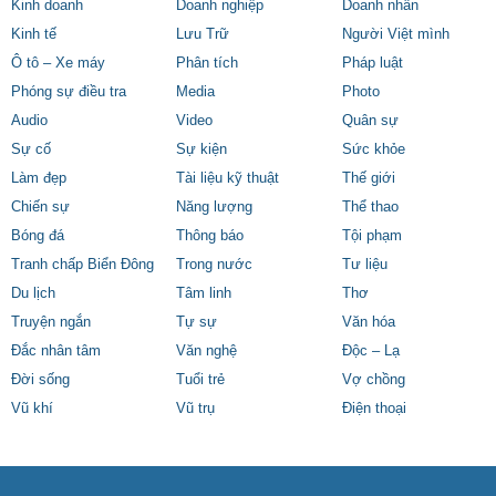
Kinh doanh
Doanh nghiệp
Doanh nhân
Kinh tế
Lưu Trữ
Người Việt mình
Ô tô – Xe máy
Phân tích
Pháp luật
Phóng sự điều tra
Media
Photo
Audio
Video
Quân sự
Sự cố
Sự kiện
Sức khỏe
Làm đẹp
Tài liệu kỹ thuật
Thế giới
Chiến sự
Năng lượng
Thể thao
Bóng đá
Thông báo
Tội phạm
Tranh chấp Biển Đông
Trong nước
Tư liệu
Du lịch
Tâm linh
Thơ
Truyện ngắn
Tự sự
Văn hóa
Đắc nhân tâm
Văn nghệ
Độc – Lạ
Đời sống
Tuổi trẻ
Vợ chồng
Vũ khí
Vũ trụ
Điện thoại